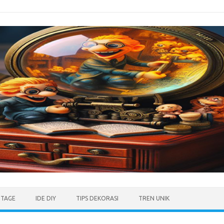
NTAGE
IDE DIY
TIPS DEKORASI
TREN UNIK