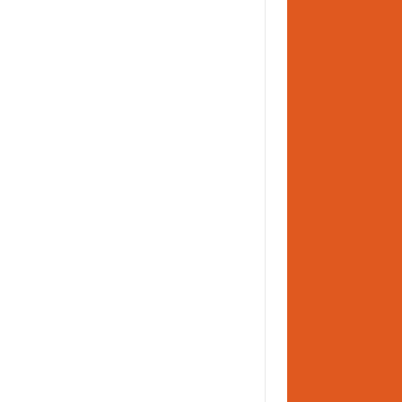
ohnmgerber.com
to HK Raja Paito