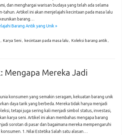
i, dan menghargai warisan budaya yang telah ada selama
-tahun. Artikel ini akan menjelajahi kecintaan pada masa lalu
 keunikan barang…
ajahi Barang Antik yang Unik »
,
Karya Seni
,
kecintaan pada masa lalu
,
Koleksi barang antik
,
k: Mengapa Mereka Jadi
unia konsumen yang semakin seragam, kekuatan barang unik
kan daya tarik yang berbeda. Mereka tidak hanya menjadi
leksi, tetapi juga sering kali menjadi simbol status, investasi,
kan karya seni. Artikel ini akan membahas mengapa barang
njadi sorotan di pasar dan bagaimana mereka mempengaruhi
 konsumen. 1. Nilai Estetika Salah satu alasan…