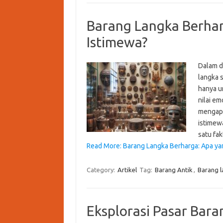
Barang Langka Berha
Istimewa?
Dalam d
langka s
hanya un
nilai em
mengapa
istimew
satu fa
Read More: Barang Langka Berharga: Apa y
Category:
Artikel
Tag:
Barang Antik
,
Barang 
Eksplorasi Pasar Bara