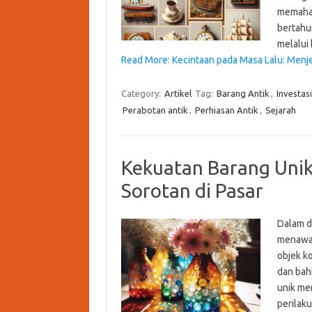
memaham
bertahun
melalui
Read More: Kecintaan pada Masa Lalu: Menjel
Category:
Artikel
Tag:
Barang Antik
,
Investasi
Perabotan antik
,
Perhiasan Antik
,
Sejarah
Kekuatan Barang Uni
Sorotan di Pasar
Dalam d
menawar
objek ko
dan bah
unik me
perilaku