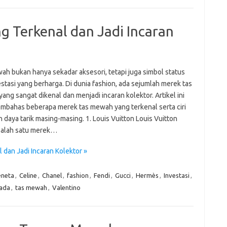
f
fi
g
 Terkenal dan Jadi Incaran
h
ho
h
ic
ah bukan hanya sekadar aksesori, tetapi juga simbol status
im
stasi yang berharga. Di dunia fashion, ada sejumlah merek tas
ja
fo
ng sangat dikenal dan menjadi incaran kolektor. Artikel ini
fo
mbahas beberapa merek tas mewah yang terkenal serta ciri
fo
 daya tarik masing-masing. 1. Louis Vuitton Louis Vuitton
fo
salah satu merek…
fo
eg
dan Jadi Incaran Kolektor »
fo
ga
h
eneta
,
Celine
,
Chanel
,
fashion
,
Fendi
,
Gucci
,
Hermès
,
Investasi
,
h
ada
,
tas mewah
,
Valentino
i
il
ji
jl