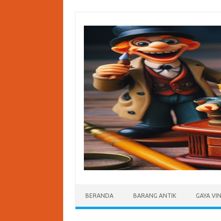
Skip
to
content
BERANDA
BARANG ANTIK
GAYA VI