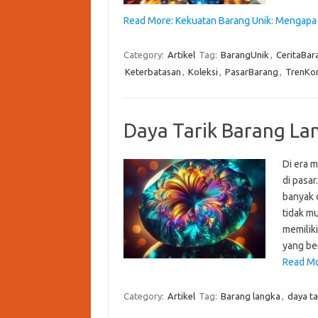
Read More: Kekuatan Barang Unik: Mengapa M
Category:
Artikel
Tag:
BarangUnik
,
CeritaBar
Keterbatasan
,
Koleksi
,
PasarBarang
,
TrenKo
Daya Tarik Barang La
Di era m
di pasar
banyak 
tidak m
memilik
yang ber
Read Mo
Category:
Artikel
Tag:
Barang langka
,
daya ta