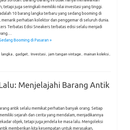
, tetapi juga seringkali memiliki nilai investasi yang tinggi.
 adalah 10 barang langka terbaru yang sedang booming di
, menarik perhatian kolektor dan penggemar di seluruh dunia.
ers Terbatas Edisi Sneakers terbatas edisi selalu menjadi
 yang…
Sedang Booming di Pasaran »
 langka
,
gadget
,
Investasi
,
jam tangan vintage
,
mainan koleksi
,
alu: Menjelajahi Barang Antik
arang antik selalu memikat perhatian banyak orang. Setiap
memiliki sejarah dan cerita yang mendalam, menjadikannya
kadar objek, tetapi juga jendela ke masa lalu. Mengoleksi
antik memberikan kita kesempatan untuk merasakan,