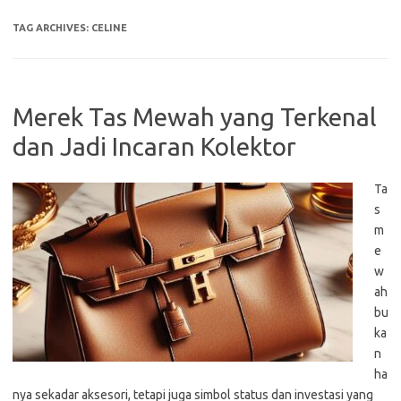
TAG ARCHIVES:
CELINE
Merek Tas Mewah yang Terkenal
dan Jadi Incaran Kolektor
Ta
s
m
e
w
ah
bu
ka
n
ha
nya sekadar aksesori, tetapi juga simbol status dan investasi yang