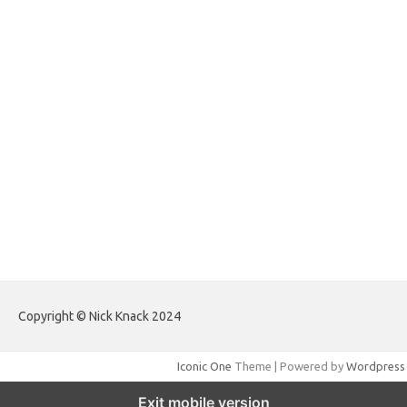
forextradingreviews.my.id
forextrading.my.id
forextimeconverter.my.id
egritud.com
forhelpyou.com
gailhfleming.com
heyimalivemag.com
hyunsunkimhahm.com
ihrm2016.com
illinoistechcon.com
jilliankaulpeterson.com
jlrppatterns.com
johnmgerber.com
Paito HK Raja Paito
Copyright © Nick Knack 2024
Iconic One
Theme | Powered by
Wordpress
Exit mobile version