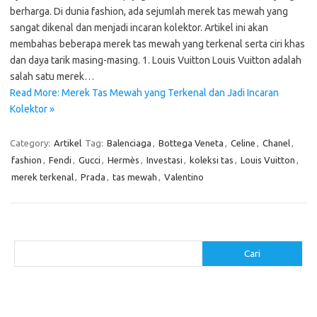
berharga. Di dunia fashion, ada sejumlah merek tas mewah yang
sangat dikenal dan menjadi incaran kolektor. Artikel ini akan
membahas beberapa merek tas mewah yang terkenal serta ciri khas
dan daya tarik masing-masing. 1. Louis Vuitton Louis Vuitton adalah
salah satu merek…
Read More: Merek Tas Mewah yang Terkenal dan Jadi Incaran
Kolektor »
Category:
Artikel
Tag:
Balenciaga
,
Bottega Veneta
,
Celine
,
Chanel
,
fashion
,
Fendi
,
Gucci
,
Hermès
,
Investasi
,
koleksi tas
,
Louis Vuitton
,
merek terkenal
,
Prada
,
tas mewah
,
Valentino
Cari
Cari
Pos-pos Terbaru
Cara Membuat Tempat Lilin dari Barang Bekas