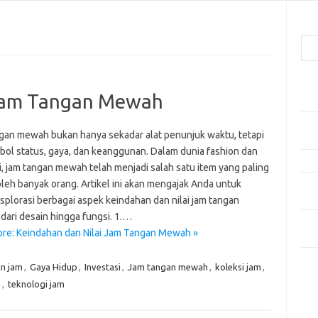
Cari
Pos
 Jam Tangan Mewah
Car
Gay
gan mewah bukan hanya sekadar alat penunjuk waktu, tetapi
Mom
mbol status, gaya, dan keanggunan. Dalam dunia fashion dan
Menj
i, jam tangan mewah telah menjadi salah satu item yang paling
oleh banyak orang. Artikel ini akan mengajak Anda untuk
Per
Ber
plorasi berbagai aspek keindahan dan nilai jam tangan
dari desain hingga fungsi. 1.…
Tip
re: Keindahan dan Nilai Jam Tangan Mewah »
dan
in jam
,
Gaya Hidup
,
Investasi
,
Jam tangan mewah
,
koleksi jam
,
Kom
Tid
s
,
teknologi jam
e