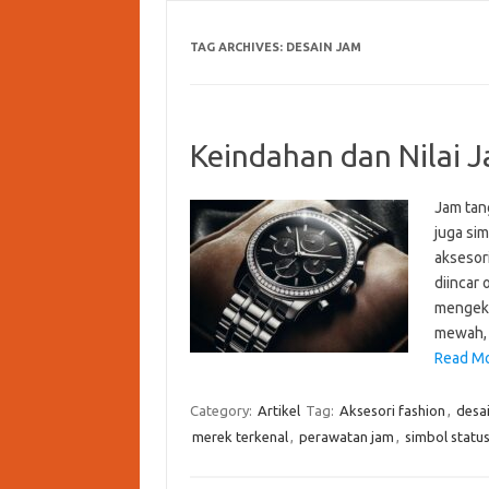
TAG ARCHIVES:
DESAIN JAM
Keindahan dan Nilai
Jam tan
juga si
aksesor
diincar 
mengeks
mewah, 
Read Mo
Category:
Artikel
Tag:
Aksesori fashion
,
desa
merek terkenal
,
perawatan jam
,
simbol statu