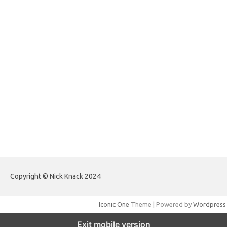
forextradingreviews.my.id
forextrading.my.id
forextimeconverter.my.id
egritud.com
forhelpyou.com
gailhfleming.com
heyimalivemag.com
hyunsunkimhahm.com
ihrm2016.com
illinoistechcon.com
jilliankaulpeterson.com
jlrppatterns.com
johnmgerber.com
Paito HK Raja Paito
Copyright © Nick Knack 2024
Iconic One
Theme | Powered by
Wordpress
Exit mobile version