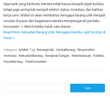
daya tarik yang berbeda. Mereka tidak hanya menjadi objek koleksi,
tetapi juga sering kali menjadi simbol status, investasi, dan bahkan
karya seni. Artikel ini akan membahas mengapa barang unik menjadi
sorotan di pasar dan bagaimana mereka mempengaruhi perilaku
konsumen. 1. Nilai Estetika Salah satu alasan…
Read More: Kekuatan Barang Unik: Mengapa Mereka Jadi Sorotan di
Pasar »
Category:
Artikel
Tag:
BarangUnik
,
CeritaBarang
,
EkspresiDiri
,
Investasi
,
KekuatanBarang
,
KerajinanTangan
,
Keterbatasan
,
Koleksi
,
PasarBarang
,
TrenKonsumen
Cari
Cari
Pos-pos Terbaru
Cara Membuat Tempat Lilin dari Barang Bekas