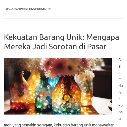
TAG ARCHIVES:
EKSPRESIDIRI
Kekuatan Barang Unik: Mengapa
Mereka Jadi Sorotan di Pasar
D
al
a
m
du
ni
a
ko
ns
u
men yang semakin seragam, kekuatan barang unik menawarkan