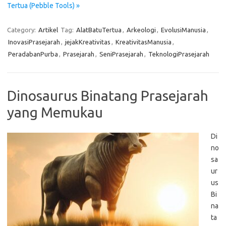
Tertua (Pebble Tools) »
Category:
Artikel
Tag:
AlatBatuTertua
,
Arkeologi
,
EvolusiManusia
,
InovasiPrasejarah
,
jejakKreativitas
,
KreativitasManusia
,
PeradabanPurba
,
Prasejarah
,
SeniPrasejarah
,
TeknologiPrasejarah
Dinosaurus Binatang Prasejarah
yang Memukau
Di
no
sa
ur
us
Bi
na
ta