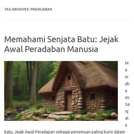
TAG ARCHIVES:
PRASEJARAH
Memahami Senjata Batu: Jejak
Awal Peradaban Manusia
M
e
m
ah
a
mi
Se
nj
at
a
batu, Jejak Awal Peradapan sebagai penemuan paling kuno dalam