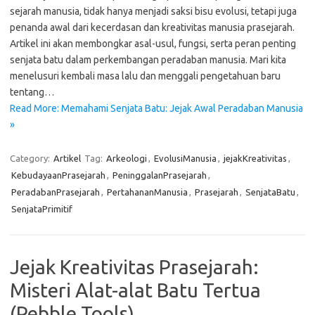
sejarah manusia, tidak hanya menjadi saksi bisu evolusi, tetapi juga
penanda awal dari kecerdasan dan kreativitas manusia prasejarah.
Artikel ini akan membongkar asal-usul, fungsi, serta peran penting
senjata batu dalam perkembangan peradaban manusia. Mari kita
menelusuri kembali masa lalu dan menggali pengetahuan baru
tentang…
Read More: Memahami Senjata Batu: Jejak Awal Peradaban Manusia
»
Category:
Artikel
Tag:
Arkeologi
,
EvolusiManusia
,
jejakKreativitas
,
KebudayaanPrasejarah
,
PeninggalanPrasejarah
,
PeradabanPrasejarah
,
PertahananManusia
,
Prasejarah
,
SenjataBatu
,
SenjataPrimitif
Jejak Kreativitas Prasejarah:
Misteri Alat-alat Batu Tertua
(Pebble Tools)