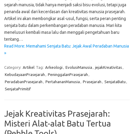
sejarah manusia, tidak hanya menjadi saksi bisu evolusi, tetapi juga
penanda awal dari kecerdasan dan kreativitas manusia prasejarah.
Artikel ini akan membongkar asal-usul, fungsi, serta peran penting
senjata batu dalam perkembangan peradaban manusia. Mari kita
menelusuri kembali masa lalu dan menggali pengetahuan baru
tentang…
Read More: Memahami Senjata Batu: Jejak Awal Peradaban Manusia
»
Category:
Artikel
Tag:
Arkeologi
,
EvolusiManusia
,
jejakKreativitas
,
KebudayaanPrasejarah
,
PeninggalanPrasejarah
,
PeradabanPrasejarah
,
PertahananManusia
,
Prasejarah
,
SenjataBatu
,
SenjataPrimitif
Jejak Kreativitas Prasejarah:
Misteri Alat-alat Batu Tertua
(Pebble Tools)