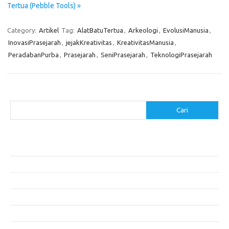
Tertua (Pebble Tools) »
Category:
Artikel
Tag:
AlatBatuTertua
,
Arkeologi
,
EvolusiManusia
,
InovasiPrasejarah
,
jejakKreativitas
,
KreativitasManusia
,
PeradabanPurba
,
Prasejarah
,
SeniPrasejarah
,
TeknologiPrasejarah
Cari
Cari
Pos-pos Terbaru
Cara Membuat Tempat Lilin dari Barang Bekas
Gaya Vintage di Media Sosial: Mengabadikan Momen Retro
Menjelajahi Barang Antik: Perjalanan Melalui Waktu
Perjalanan Tanggung Jawab: Tren Wisata Berkelanjutan
Tips Menata Furniture agar Ruangan Terlihat Rapi dan Teratur