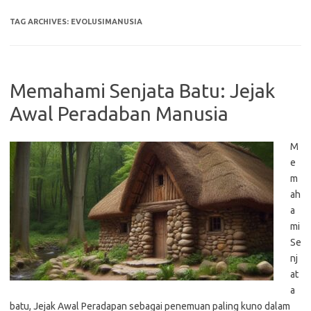
TAG ARCHIVES:
EVOLUSIMANUSIA
Memahami Senjata Batu: Jejak
Awal Peradaban Manusia
M
e
m
ah
a
mi
Se
nj
at
a
batu, Jejak Awal Peradapan sebagai penemuan paling kuno dalam