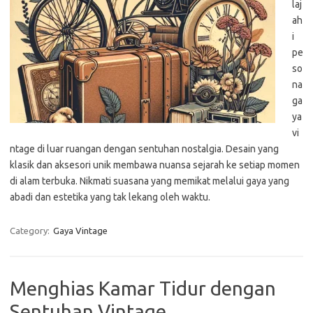
laj
ah
i
pe
so
na
ga
ya
vi
ntage di luar ruangan dengan sentuhan nostalgia. Desain yang
klasik dan aksesori unik membawa nuansa sejarah ke setiap momen
di alam terbuka. Nikmati suasana yang memikat melalui gaya yang
abadi dan estetika yang tak lekang oleh waktu.
Category:
Gaya Vintage
Menghias Kamar Tidur dengan
Sentuhan Vintage