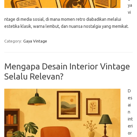
ya
vi
ntage di media sosial, di mana momen retro diabadikan melalui
estetika klasik, warna lembut, dan nuansa nostalgia yang memikat.
Category:
Gaya Vintage
Mengapa Desain Interior Vintage
Selalu Relevan?
D
es
ai
n
int
eri
or