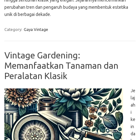
hingga sentuhan klasik yang elegan. Sejarahnya mencerminkan
perubahan tren dan pengaruh budaya yang membentuk estetika
unik di berbagai dekade.
Category:
Gaya Vintage
Vintage Gardening:
Memanfaatkan Tanaman dan
Peralatan Klasik
Je
laj
ah
i
ke
in
da