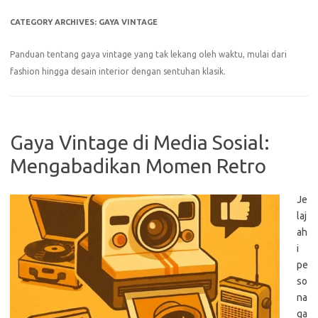
CATEGORY ARCHIVES:
GAYA VINTAGE
Panduan tentang gaya vintage yang tak lekang oleh waktu, mulai dari
fashion hingga desain interior dengan sentuhan klasik.
Gaya Vintage di Media Sosial:
Mengabadikan Momen Retro
Je
laj
ah
i
pe
so
na
ga