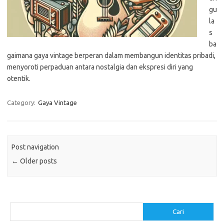
gu
la
s
ba
gaimana gaya vintage berperan dalam membangun identitas pribadi,
menyoroti perpaduan antara nostalgia dan ekspresi diri yang
otentik.
Category:
Gaya Vintage
Post navigation
←
Older posts
Cari
Cari