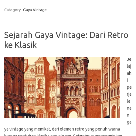
Category:
Gaya Vintage
Sejarah Gaya Vintage: Dari Retro
ke Klasik
Je
laj
ah
i
pe
rja
la
na
n
ga
ya vintage yang memikat, dari elemen retro yang penuh warna