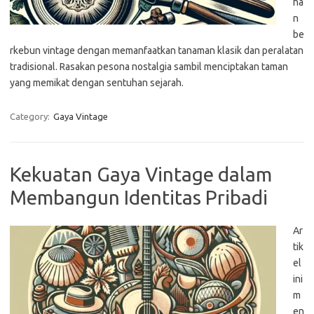
ha
n
be
rkebun vintage dengan memanfaatkan tanaman klasik dan peralatan
tradisional. Rasakan pesona nostalgia sambil menciptakan taman
yang memikat dengan sentuhan sejarah.
Category:
Gaya Vintage
Kekuatan Gaya Vintage dalam
Membangun Identitas Pribadi
Ar
tik
el
ini
m
en