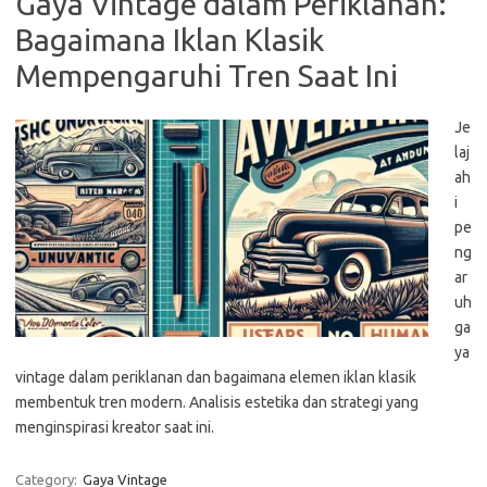
Gaya Vintage dalam Periklanan:
Bagaimana Iklan Klasik
Mempengaruhi Tren Saat Ini
Je
laj
ah
i
pe
ng
ar
uh
ga
ya
vintage dalam periklanan dan bagaimana elemen iklan klasik
membentuk tren modern. Analisis estetika dan strategi yang
menginspirasi kreator saat ini.
Category:
Gaya Vintage