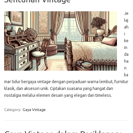
Je
laj
ah
i
ke
in
da
ha
n
ka
mar tidur bergaya vintage dengan perpaduan warna lembut, furnitur
klasik, dan aksesori unik. Ciptakan suasana yang hangat dan
nostalgia melalui elemen desain yang elegan dan timeless.
Category:
Gaya Vintage