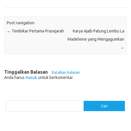
Post navigation
←
Tembikar Pertama Prasejarah
Karya Ajaib Patung Lembu La
Madeleine yang Mengagumkan
→
Tinggalkan Balasan
Batalkan balasan
Anda harus
masuk
untuk berkomentar.
Cari
Cari
Pos-pos Terbaru
Cara Membuat Tempat Lilin dari Barang Bekas