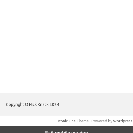
forextradingreviews.my.id
forextrading.my.id
forextimeconverter.my.id
egritud.com
forhelpyou.com
gailhfleming.com
heyimalivemag.com
hyunsunkimhahm.com
ihrm2016.com
illinoistechcon.com
jilliankaulpeterson.com
jlrppatterns.com
johnmgerber.com
Paito HK Raja Paito
Copyright © Nick Knack 2024
Iconic One
Theme | Powered by
Wordpress
Exit mobile version