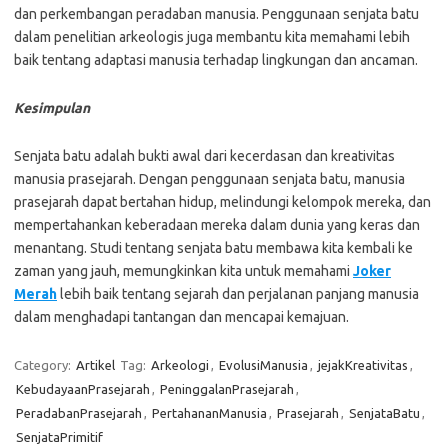
dan perkembangan peradaban manusia. Penggunaan senjata batu
dalam penelitian arkeologis juga membantu kita memahami lebih
baik tentang adaptasi manusia terhadap lingkungan dan ancaman.
Kesimpulan
Senjata batu adalah bukti awal dari kecerdasan dan kreativitas
manusia prasejarah. Dengan penggunaan senjata batu, manusia
prasejarah dapat bertahan hidup, melindungi kelompok mereka, dan
mempertahankan keberadaan mereka dalam dunia yang keras dan
menantang. Studi tentang senjata batu membawa kita kembali ke
zaman yang jauh, memungkinkan kita untuk memahami
Joker
Merah
lebih baik tentang sejarah dan perjalanan panjang manusia
dalam menghadapi tantangan dan mencapai kemajuan.
Category:
Artikel
Tag:
Arkeologi
,
EvolusiManusia
,
jejakKreativitas
,
KebudayaanPrasejarah
,
PeninggalanPrasejarah
,
PeradabanPrasejarah
,
PertahananManusia
,
Prasejarah
,
SenjataBatu
,
SenjataPrimitif