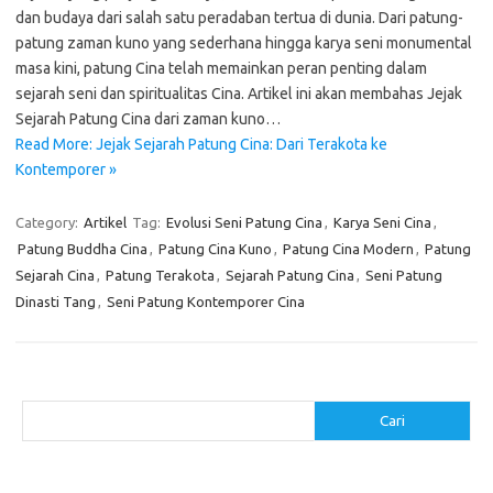
dan budaya dari salah satu peradaban tertua di dunia. Dari patung-
patung zaman kuno yang sederhana hingga karya seni monumental
masa kini, patung Cina telah memainkan peran penting dalam
sejarah seni dan spiritualitas Cina. Artikel ini akan membahas Jejak
Sejarah Patung Cina dari zaman kuno…
Read More: Jejak Sejarah Patung Cina: Dari Terakota ke
Kontemporer »
Category:
Artikel
Tag:
Evolusi Seni Patung Cina
,
Karya Seni Cina
,
Patung Buddha Cina
,
Patung Cina Kuno
,
Patung Cina Modern
,
Patung
Sejarah Cina
,
Patung Terakota
,
Sejarah Patung Cina
,
Seni Patung
Dinasti Tang
,
Seni Patung Kontemporer Cina
Cari
Cari
Pos-pos Terbaru