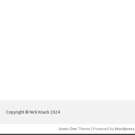
forexlive.my.id
forextradingreviews.my.id
forextrading.my.id
forextimeconverter.my.id
egritud.com
forhelpyou.com
gailhfleming.com
heyimalivemag.com
hyunsunkimhahm.com
ihrm2016.com
illinoistechcon.com
jilliankaulpeterson.com
jlrppatterns.com
johnmgerber.com
Paito HK Raja Paito
Copyright © Nick Knack 2024
Iconic One
Theme | Powered by
Wordpress