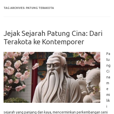
TAG ARCHIVES:
PATUNG TERAKOTA
Jejak Sejarah Patung Cina: Dari
Terakota ke Kontemporer
Pa
tu
ng
Ci
na
m
e
mi
lik
i
sejarah yang panjang dan kaya, mencerminkan perkembangan seni