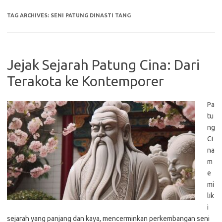
TAG ARCHIVES:
SENI PATUNG DINASTI TANG
Jejak Sejarah Patung Cina: Dari
Terakota ke Kontemporer
Pa
tu
ng
Ci
na
m
e
mi
lik
i
sejarah yang panjang dan kaya, mencerminkan perkembangan seni