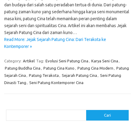
dan budaya dari salah satu peradaban tertua di dunia. Dari patung-
patung zaman kuno yang sederhana hingga karya seni monumental
masa kini, patung Cina telah memainkan peran penting dalam
sejarah seni dan spiritualitas Cina. Artikel ini akan membahas Jejak
Sejarah Patung Cina dari zaman kuno…
Read More: Jejak Sejarah Patung Cina: Dari Terakota ke
Kontemporer »
Category:
Artikel
Tag:
Evolusi Seni Patung Cina
,
Karya Seni Cina
,
Patung Buddha Cina
,
Patung Cina Kuno
,
Patung Cina Modern
,
Patung
Sejarah Cina
,
Patung Terakota
,
Sejarah Patung Cina
,
Seni Patung
Dinasti Tang
,
Seni Patung Kontemporer Cina
Cari
Cari
Pos-pos Terbaru