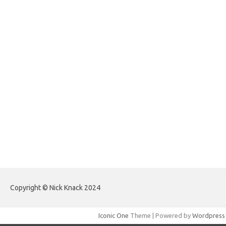
forexlive.my.id
forextradingreviews.my.id
forextrading.my.id
forextimeconverter.my.id
egritud.com
forhelpyou.com
gailhfleming.com
heyimalivemag.com
hyunsunkimhahm.com
ihrm2016.com
illinoistechcon.com
jilliankaulpeterson.com
jlrppatterns.com
johnmgerber.com
Paito HK Raja Paito
Copyright © Nick Knack 2024
Iconic One
Theme | Powered by
Wordpress