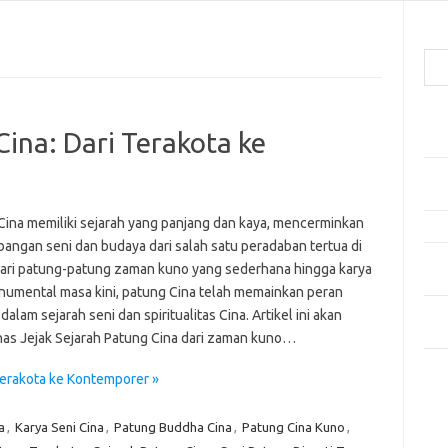
Cari
Pos
Cina: Dari Terakota ke
Car
Gay
Mom
Cina memiliki sejarah yang panjang dan kaya, mencerminkan
Menj
angan seni dan budaya dari salah satu peradaban tertua di
Per
Dari patung-patung zaman kuno yang sederhana hingga karya
Ber
numental masa kini, patung Cina telah memainkan peran
Tip
dalam sejarah seni dan spiritualitas Cina. Artikel ini akan
dan
s Jejak Sejarah Patung Cina dari zaman kuno…
Kom
Terakota ke Kontemporer »
Tid
a
,
Karya Seni Cina
,
Patung Buddha Cina
,
Patung Cina Kuno
,
e