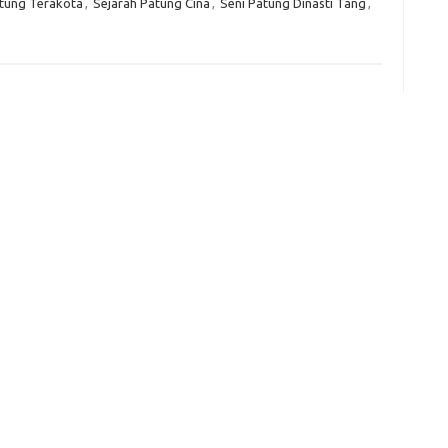
tung Terakota
,
Sejarah Patung Cina
,
Seni Patung Dinasti Tang
,
f
fi
g
h
ho
h
ic
im
ja
fo
fo
fo
fo
fo
eg
fo
ga
h
h
i
il
ji
jl