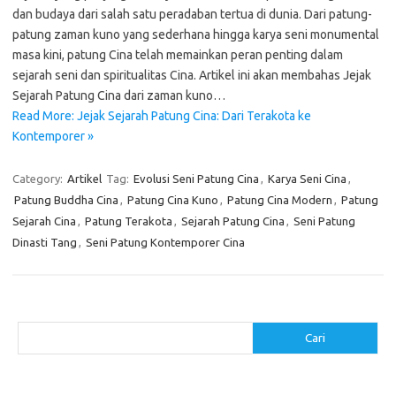
dan budaya dari salah satu peradaban tertua di dunia. Dari patung-
patung zaman kuno yang sederhana hingga karya seni monumental
masa kini, patung Cina telah memainkan peran penting dalam
sejarah seni dan spiritualitas Cina. Artikel ini akan membahas Jejak
Sejarah Patung Cina dari zaman kuno…
Read More: Jejak Sejarah Patung Cina: Dari Terakota ke
Kontemporer »
Category:
Artikel
Tag:
Evolusi Seni Patung Cina
,
Karya Seni Cina
,
Patung Buddha Cina
,
Patung Cina Kuno
,
Patung Cina Modern
,
Patung
Sejarah Cina
,
Patung Terakota
,
Sejarah Patung Cina
,
Seni Patung
Dinasti Tang
,
Seni Patung Kontemporer Cina
Cari
Cari
Pos-pos Terbaru