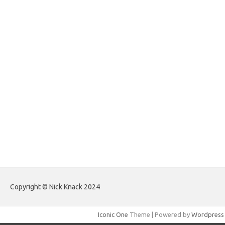
forexlive.my.id
forextradingreviews.my.id
forextrading.my.id
forextimeconverter.my.id
egritud.com
forhelpyou.com
gailhfleming.com
heyimalivemag.com
hyunsunkimhahm.com
ihrm2016.com
illinoistechcon.com
jilliankaulpeterson.com
jlrppatterns.com
johnmgerber.com
Paito HK Raja Paito
Copyright © Nick Knack 2024
Iconic One
Theme | Powered by
Wordpress