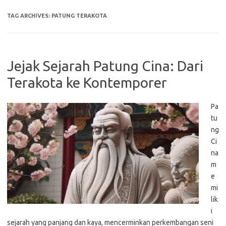
TAG ARCHIVES:
PATUNG TERAKOTA
Jejak Sejarah Patung Cina: Dari
Terakota ke Kontemporer
Pa
tu
ng
Ci
na
m
e
mi
lik
i
sejarah yang panjang dan kaya, mencerminkan perkembangan seni