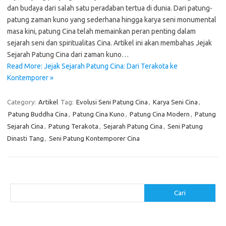
dan budaya dari salah satu peradaban tertua di dunia. Dari patung-
patung zaman kuno yang sederhana hingga karya seni monumental
masa kini, patung Cina telah memainkan peran penting dalam
sejarah seni dan spiritualitas Cina. Artikel ini akan membahas Jejak
Sejarah Patung Cina dari zaman kuno…
Read More: Jejak Sejarah Patung Cina: Dari Terakota ke
Kontemporer »
Category:
Artikel
Tag:
Evolusi Seni Patung Cina
,
Karya Seni Cina
,
Patung Buddha Cina
,
Patung Cina Kuno
,
Patung Cina Modern
,
Patung
Sejarah Cina
,
Patung Terakota
,
Sejarah Patung Cina
,
Seni Patung
Dinasti Tang
,
Seni Patung Kontemporer Cina
Cari
Cari
Pos-pos Terbaru