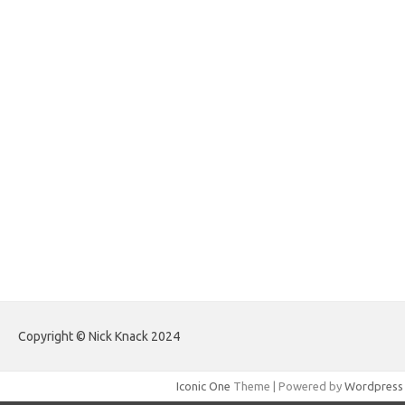
forexlive.my.id
forextradingreviews.my.id
forextrading.my.id
forextimeconverter.my.id
egritud.com
forhelpyou.com
gailhfleming.com
heyimalivemag.com
hyunsunkimhahm.com
ihrm2016.com
illinoistechcon.com
jilliankaulpeterson.com
jlrppatterns.com
johnmgerber.com
Paito HK Raja Paito
Copyright © Nick Knack 2024
Iconic One
Theme | Powered by
Wordpress