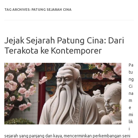
TAG ARCHIVES:
PATUNG SEJARAH CINA
Jejak Sejarah Patung Cina: Dari
Terakota ke Kontemporer
Pa
tu
ng
Ci
na
m
e
mi
lik
i
sejarah yang panjang dan kaya, mencerminkan perkembangan seni