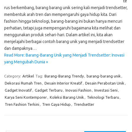
te
rus berkembang, barang barang unik sering kali menjadi trendsetter,
membentuk arah tren dan mempengaruhi gaya hidup kita. Dari
fashion hingga teknologi, barang-barang ini bukan hanya mencuri
perhatian, tetapi juga mempengaruhi bagaimana kita melihat dan
menggunakan produk sehari-hari. Dalam artikel ini, kita akan
menjelajahi berbagai contoh barang unik yang menjadi trendsetter
dan dampaknya…
Read More: Barang-Barang Unik yang Menjadi Trendsetter: Inovasi
yang Mengubah Dunia »
Category:
Artikel
Tag:
Barang-Barang Trendy
,
barang-barang unik
,
Dekorasi Rumah Tren
,
Desain Interior Kreatif
,
Desain Perabotan Unik
,
Gadget Inovatif
,
Gadget Terbaru
,
Inovasi Fashion
,
Investasi Seni
,
Karya Seni Kontemporer
,
Koleksi Barang Unik
,
Teknologi Terbaru
,
Tren Fashion Terkini
,
Tren Gaya Hidup
,
Trendsetter
Cari