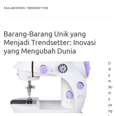
TAG ARCHIVES:
TRENDSETTER
Barang-Barang Unik yang
Menjadi Trendsetter: Inovasi
yang Mengubah Dunia
D
al
a
m
du
ni
a
ya
ng