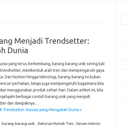
Cari
Pos
ang Menjadi Trendsetter:
Car
ah Dunia
Gay
Mom
unia yang terus berkembang, barang barang unik sering kali
Menj
 trendsetter, membentuk arah tren dan mempengaruhi gaya
Per
ta. Dari fashion hingga teknologi, barang-barang ini bukan
Ber
encuri perhatian, tetapi juga mempengaruhi bagaimana kita
Tip
dan menggunakan produk sehari-hari. Dalam artikel ini, kita
dan
njelajahi berbagai contoh barang unik yang menjadi
tter dan dampaknya…
Kom
i Trendsetter: Inovasi yang Mengubah Dunia »
Tid
,
barang-barang unik
,
Dekorasi Rumah Tren
,
Desain Interior
e