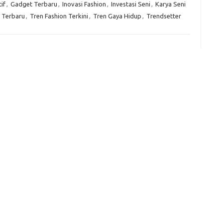
if
,
Gadget Terbaru
,
Inovasi Fashion
,
Investasi Seni
,
Karya Seni
f
 Terbaru
,
Tren Fashion Terkini
,
Tren Gaya Hidup
,
Trendsetter
fi
g
h
ho
h
ic
im
ja
fo
fo
fo
fo
fo
eg
fo
ga
h
h
i
il
ji
jl