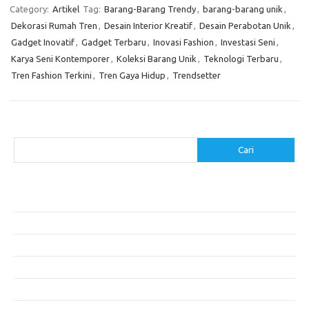
Category:
Artikel
Tag:
Barang-Barang Trendy
,
barang-barang unik
,
Dekorasi Rumah Tren
,
Desain Interior Kreatif
,
Desain Perabotan Unik
,
Gadget Inovatif
,
Gadget Terbaru
,
Inovasi Fashion
,
Investasi Seni
,
Karya Seni Kontemporer
,
Koleksi Barang Unik
,
Teknologi Terbaru
,
Tren Fashion Terkini
,
Tren Gaya Hidup
,
Trendsetter
Cari
Cari
Pos-pos Terbaru
Cara Membuat Tempat Lilin dari Barang Bekas
Gaya Vintage di Media Sosial: Mengabadikan Momen Retro
Menjelajahi Barang Antik: Perjalanan Melalui Waktu
Perjalanan Tanggung Jawab: Tren Wisata Berkelanjutan
Tips Menata Furniture agar Ruangan Terlihat Rapi dan Teratur