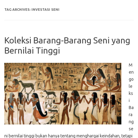
TAG ARCHIVES:
INVESTASI SENI
Koleksi Barang-Barang Seni yang
Bernilai Tinggi
M
en
go
le
ks
i
Ba
ra
ng
se
ni bernilai tinggi bukan hanya tentang menghargai keindahan, tetapi