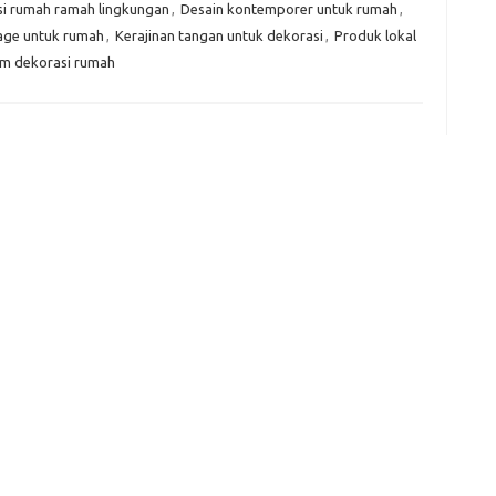
i rumah ramah lingkungan
,
Desain kontemporer untuk rumah
,
f
tage untuk rumah
,
Kerajinan tangan untuk dekorasi
,
Produk lokal
fi
g
am dekorasi rumah
h
ho
h
ic
im
ja
fo
fo
fo
fo
fo
eg
fo
ga
h
h
i
il
ji
jl