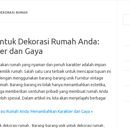
Cari
DEKORASI RUMAH
Pos
ntuk Dekorasi Rumah Anda:
Car
er dan Gaya
Gay
Mom
akan rumah yang nyaman dan penuh karakter adalah impian
Menj
emilik rumah. Salah satu cara terbaik untuk mencapai tujuan ini
Per
dengan menggunakan barang-barang unik Furnitur vintage
Ber
umah. Barang-barang ini tidak hanya menambahkan estetika,
Tip
juga memberikan sentuhan pribadi yang membuat rumah Anda
dan
ebih spesial. Dalam artikel ini, kita akan menjelajahi berbagai
Kom
rasi Rumah Anda: Menambahkan Karakter dan Gaya »
Tid
k dekorasi rumah
,
Barang-barang unik untuk dekorasi rumah
,
e