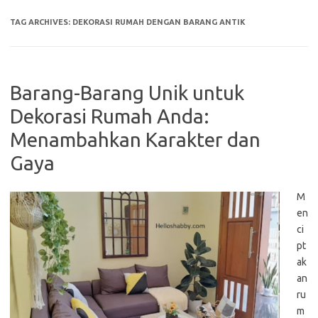
TAG ARCHIVES:
DEKORASI RUMAH DENGAN BARANG ANTIK
Barang-Barang Unik untuk
Dekorasi Rumah Anda:
Menambahkan Karakter dan
Gaya
M
en
ci
pt
ak
an
ru
m