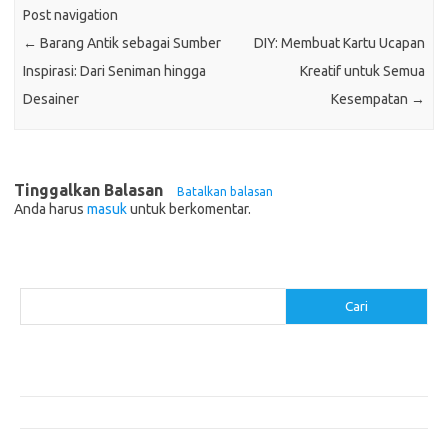
Post navigation
←
Barang Antik sebagai Sumber
DIY: Membuat Kartu Ucapan
Inspirasi: Dari Seniman hingga
Kreatif untuk Semua
Desainer
Kesempatan
→
Tinggalkan Balasan
Batalkan balasan
Anda harus
masuk
untuk berkomentar.
Cari
Cari
Pos-pos Terbaru
Cara Membuat Tempat Lilin dari Barang Bekas
Gaya Vintage di Media Sosial: Mengabadikan Momen Retro
Menjelajahi Barang Antik: Perjalanan Melalui Waktu