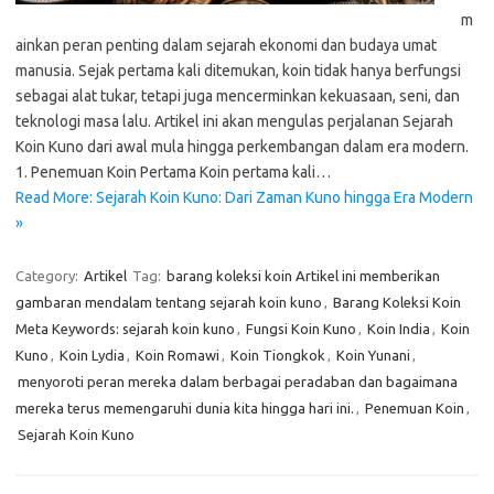
m
ainkan peran penting dalam sejarah ekonomi dan budaya umat
manusia. Sejak pertama kali ditemukan, koin tidak hanya berfungsi
sebagai alat tukar, tetapi juga mencerminkan kekuasaan, seni, dan
teknologi masa lalu. Artikel ini akan mengulas perjalanan Sejarah
Koin Kuno dari awal mula hingga perkembangan dalam era modern.
1. Penemuan Koin Pertama Koin pertama kali…
Read More: Sejarah Koin Kuno: Dari Zaman Kuno hingga Era Modern
»
Category:
Artikel
Tag:
barang koleksi koin Artikel ini memberikan
gambaran mendalam tentang sejarah koin kuno
,
Barang Koleksi Koin
Meta Keywords: sejarah koin kuno
,
Fungsi Koin Kuno
,
Koin India
,
Koin
Kuno
,
Koin Lydia
,
Koin Romawi
,
Koin Tiongkok
,
Koin Yunani
,
menyoroti peran mereka dalam berbagai peradaban dan bagaimana
mereka terus memengaruhi dunia kita hingga hari ini.
,
Penemuan Koin
,
Sejarah Koin Kuno