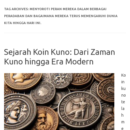
TAG ARCHIVES:
MENYOROTI PERAN MEREKA DALAM BERBAGAI
PERADABAN DAN BAGAIMANA MEREKA TERUS MEMENGARUHI DUNIA
KITA HINGGA HARI INI.
Sejarah Koin Kuno: Dari Zaman
Kuno hingga Era Modern
Ko
in
ku
no
te
la
h
m
e