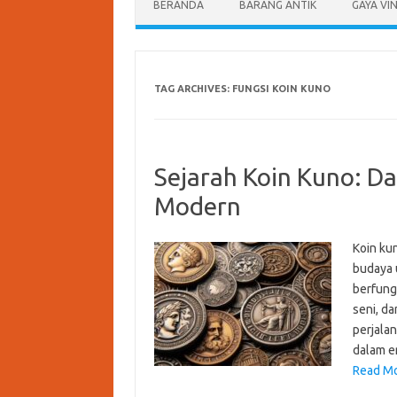
BERANDA
BARANG ANTIK
GAYA VI
TAG ARCHIVES:
FUNGSI KOIN KUNO
Sejarah Koin Kuno: D
Modern
Koin ku
budaya 
berfungs
seni, da
perjala
dalam e
Read Mo