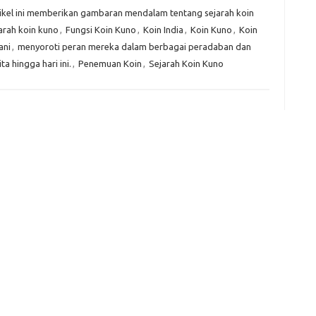
Tid
tikel ini memberikan gambaran mendalam tentang sejarah koin
arah koin kuno
,
Fungsi Koin Kuno
,
Koin India
,
Koin Kuno
,
Koin
e
ani
,
menyoroti peran mereka dalam berbagai peradaban dan
f
 hingga hari ini.
,
Penemuan Koin
,
Sejarah Koin Kuno
fi
g
h
ho
h
ic
im
ja
fo
fo
fo
fo
fo
eg
fo
ga
h
h
i