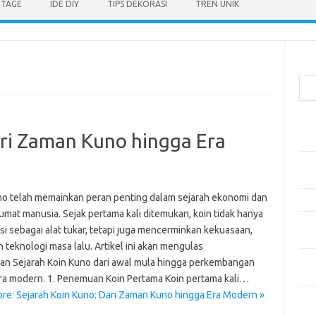
NTAGE
IDE DIY
TIPS DEKORASI
TREN UNIK
Cari
Pos
ari Zaman Kuno hingga Era
Car
Gay
Mom
no telah memainkan peran penting dalam sejarah ekonomi dan
Menj
umat manusia. Sejak pertama kali ditemukan, koin tidak hanya
Per
i sebagai alat tukar, tetapi juga mencerminkan kekuasaan,
Ber
n teknologi masa lalu. Artikel ini akan mengulas
Tip
nan Sejarah Koin Kuno dari awal mula hingga perkembangan
dan
ra modern. 1. Penemuan Koin Pertama Koin pertama kali…
re: Sejarah Koin Kuno: Dari Zaman Kuno hingga Era Modern »
Kom