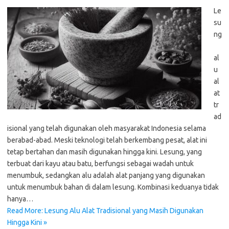
Le
su
ng
al
u
al
at
tr
ad
isional yang telah digunakan oleh masyarakat Indonesia selama
berabad-abad. Meski teknologi telah berkembang pesat, alat ini
tetap bertahan dan masih digunakan hingga kini. Lesung, yang
terbuat dari kayu atau batu, berfungsi sebagai wadah untuk
menumbuk, sedangkan alu adalah alat panjang yang digunakan
untuk menumbuk bahan di dalam lesung. Kombinasi keduanya tidak
hanya…
Read More: Lesung Alu Alat Tradisional yang Masih Digunakan
Hingga Kini »