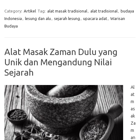
Category:
Artikel
Tag:
alat masak tradisional
,
alat tradisional
,
budaya
Indonesia
,
lesung dan alu
,
sejarah lesung
,
upacara adat
,
Warisan
Budaya
Alat Masak Zaman Dulu yang
Unik dan Mengandung Nilai
Sejarah
Al
at
m
as
ak
Za
m
an