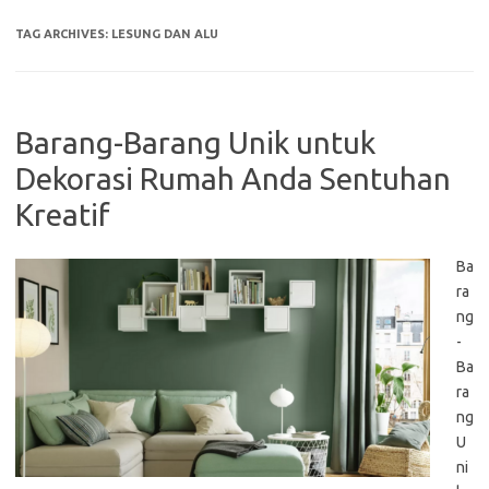
TAG ARCHIVES:
LESUNG DAN ALU
Barang-Barang Unik untuk
Dekorasi Rumah Anda Sentuhan
Kreatif
Ba
ra
ng
-
Ba
ra
ng
U
ni