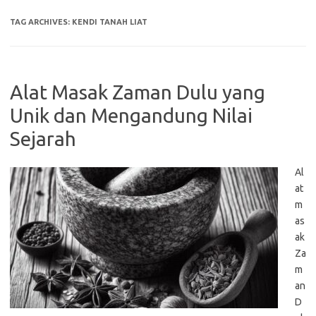
TAG ARCHIVES:
KENDI TANAH LIAT
Alat Masak Zaman Dulu yang
Unik dan Mengandung Nilai
Sejarah
Al
at
m
as
ak
Za
m
an
D