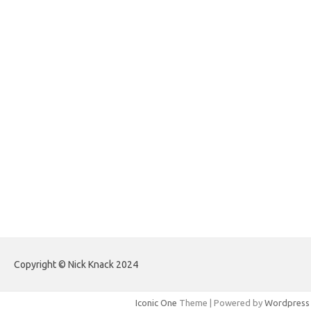
forexlive.my.id
forextradingreviews.my.id
forextrading.my.id
forextimeconverter.my.id
egritud.com
forhelpyou.com
gailhfleming.com
heyimalivemag.com
hyunsunkimhahm.com
ihrm2016.com
illinoistechcon.com
jilliankaulpeterson.com
jlrppatterns.com
johnmgerber.com
Paito HK Raja Paito
Copyright © Nick Knack 2024
Iconic One
Theme | Powered by
Wordpress