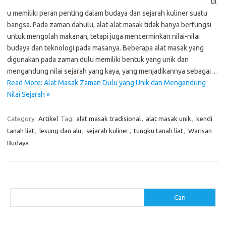
ul
u memiliki peran penting dalam budaya dan sejarah kuliner suatu
bangsa. Pada zaman dahulu, alat-alat masak tidak hanya berfungsi
untuk mengolah makanan, tetapi juga mencerminkan nilai-nilai
budaya dan teknologi pada masanya. Beberapa alat masak yang
digunakan pada zaman dulu memiliki bentuk yang unik dan
mengandung nilai sejarah yang kaya, yang menjadikannya sebagai…
Read More: Alat Masak Zaman Dulu yang Unik dan Mengandung
Nilai Sejarah »
Category:
Artikel
Tag:
alat masak tradisional
,
alat masak unik
,
kendi
tanah liat
,
lesung dan alu
,
sejarah kuliner
,
tungku tanah liat
,
Warisan
Budaya
Cari
Cari
Pos-pos Terbaru