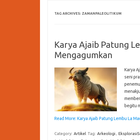
TAG ARCHIVES:
ZAMANPALEOLITIKUM
Karya Ajaib Patung L
Mengagumkan
Karya A
seni pr
penemua
menakju
membena
begitu 
Read More: Karya Ajaib Patung Lembu La M
Category:
Artikel
Tag:
Arkeologi
,
EksplorasiS