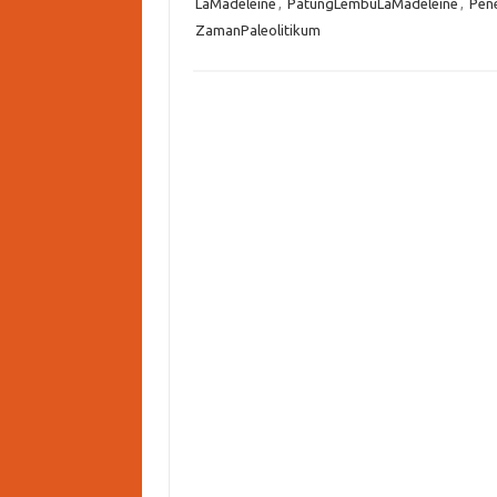
LaMadeleine
,
PatungLembuLaMadeleine
,
Pen
ZamanPaleolitikum