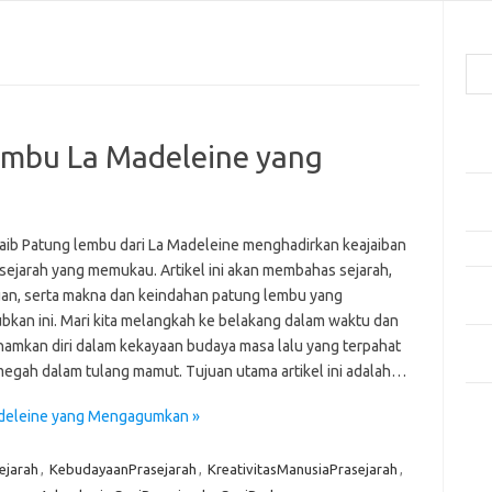
Cari
Pos
embu La Madeleine yang
Car
Gay
Mom
jaib Patung lembu dari La Madeleine menghadirkan keajaiban
Menj
asejarah yang memukau. Artikel ini akan membahas sejarah,
Per
n, serta makna dan keindahan patung lembu yang
Ber
bkan ini. Mari kita melangkah ke belakang dalam waktu dan
Tip
mkan diri dalam kekayaan budaya masa lalu yang terpahat
dan
megah dalam tulang mamut. Tujuan utama artikel ini adalah…
Kom
adeleine yang Mengagumkan »
Tid
ejarah
,
KebudayaanPrasejarah
,
KreativitasManusiaPrasejarah
,
e