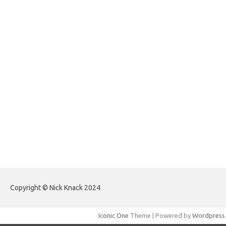
forexlive.my.id
forextradingreviews.my.id
forextrading.my.id
forextimeconverter.my.id
egritud.com
forhelpyou.com
gailhfleming.com
heyimalivemag.com
hyunsunkimhahm.com
ihrm2016.com
illinoistechcon.com
jilliankaulpeterson.com
jlrppatterns.com
johnmgerber.com
Paito HK Raja Paito
Copyright © Nick Knack 2024
Iconic One
Theme | Powered by
Wordpress