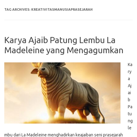
TAG ARCHIVES:
KREATIVITASMANUSIAPRASEJARAH
Karya Ajaib Patung Lembu La
Madeleine yang Mengagumkan
Ka
ry
a
Aj
ai
b
Pa
tu
ng
le
mbu dari La Madeleine menghadirkan keajaiban seni prasejarah