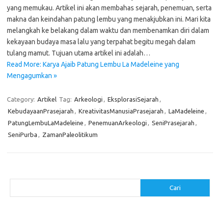
yang memukau. Artikel ini akan membahas sejarah, penemuan, serta
makna dan keindahan patung lembu yang menakjubkan ini. Mari kita
melangkah ke belakang dalam waktu dan membenamkan diri dalam
kekayaan budaya masa lalu yang terpahat begitu megah dalam
tulang mamut. Tujuan utama artikel ini adalah…
Read More: Karya Ajaib Patung Lembu La Madeleine yang
Mengagumkan »
Category:
Artikel
Tag:
Arkeologi
,
EksplorasiSejarah
,
KebudayaanPrasejarah
,
KreativitasManusiaPrasejarah
,
LaMadeleine
,
PatungLembuLaMadeleine
,
PenemuanArkeologi
,
SeniPrasejarah
,
SeniPurba
,
ZamanPaleolitikum
Cari
Cari
Pos-pos Terbaru