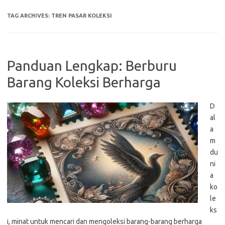
TAG ARCHIVES:
TREN PASAR KOLEKSI
Panduan Lengkap: Berburu
Barang Koleksi Berharga
D
al
a
m
du
ni
a
ko
le
ks
i, minat untuk mencari dan mengoleksi barang-barang berharga