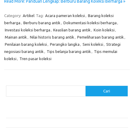
Read More: Panduan Lengkap: Berburu Barang Koleksi Berharga »
Category:
Artikel
Tag:
Acara pameran koleksi
,
Barang koleksi
berharga
,
Berburu barang antik
,
Dokumentasi koleksi berharga
,
Investasi koleksi berharga
,
Keaslian barang antik
,
Koin koleksi
,
Mainan antik
,
Nilai historis barang antik
,
Pemeliharaan barang antik
,
Penilaian barang koleksi
,
Perangko langka
,
Seni koleksi
,
Strategi
negosiasi barang antik
,
Tips belanja barang antik
,
Tips memulai
koleksi
,
Tren pasar koleksi
Cari
Cari
Pos-pos Terbaru
Cara Membuat Tempat Lilin dari Barang Bekas
Gaya Vintage di Media Sosial: Mengabadikan Momen Retro
Menjelajahi Barang Antik: Perjalanan Melalui Waktu