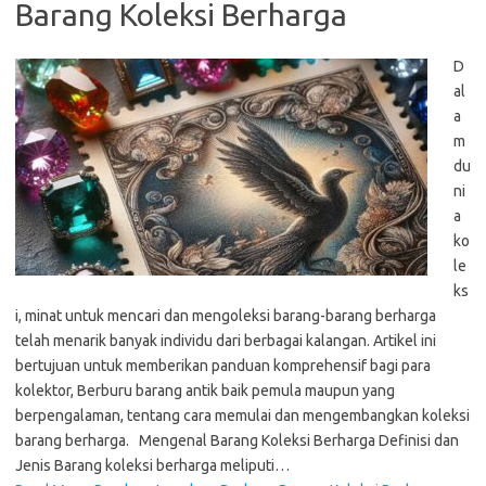
Barang Koleksi Berharga
D
al
a
m
du
ni
a
ko
le
ks
i, minat untuk mencari dan mengoleksi barang-barang berharga
telah menarik banyak individu dari berbagai kalangan. Artikel ini
bertujuan untuk memberikan panduan komprehensif bagi para
kolektor, Berburu barang antik baik pemula maupun yang
berpengalaman, tentang cara memulai dan mengembangkan koleksi
barang berharga. Mengenal Barang Koleksi Berharga Definisi dan
Jenis Barang koleksi berharga meliputi…