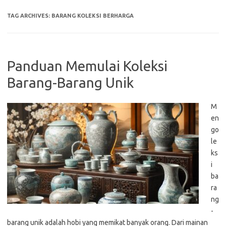
TAG ARCHIVES:
BARANG KOLEKSI BERHARGA
Panduan Memulai Koleksi
Barang-Barang Unik
M
en
go
le
ks
i
ba
ra
ng
-
barang unik adalah hobi yang memikat banyak orang. Dari mainan