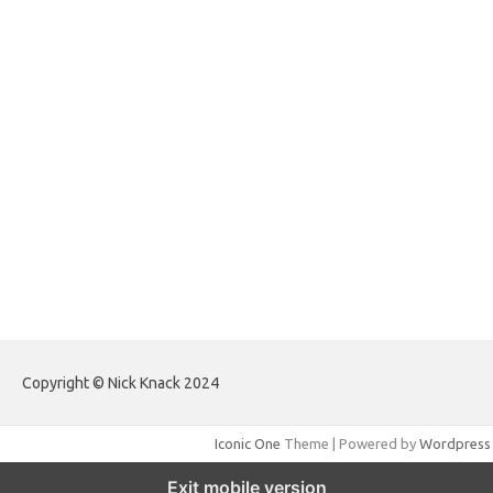
forextradingreviews.my.id
forextrading.my.id
forextimeconverter.my.id
egritud.com
forhelpyou.com
gailhfleming.com
heyimalivemag.com
hyunsunkimhahm.com
ihrm2016.com
illinoistechcon.com
jilliankaulpeterson.com
jlrppatterns.com
johnmgerber.com
Paito HK Raja Paito
Copyright © Nick Knack 2024
Iconic One
Theme | Powered by
Wordpress
Exit mobile version