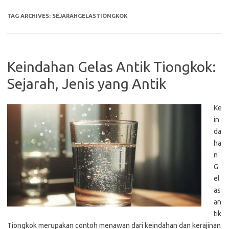
TAG ARCHIVES:
SEJARAHGELASTIONGKOK
Keindahan Gelas Antik Tiongkok:
Sejarah, Jenis yang Antik
Ke
in
da
ha
n
G
el
as
an
tik
Tiongkok merupakan contoh menawan dari keindahan dan kerajinan