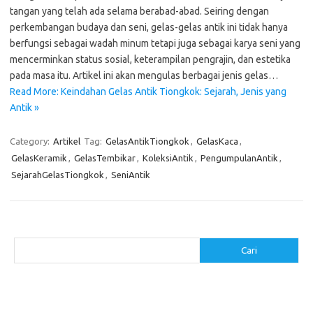
tangan yang telah ada selama berabad-abad. Seiring dengan
perkembangan budaya dan seni, gelas-gelas antik ini tidak hanya
berfungsi sebagai wadah minum tetapi juga sebagai karya seni yang
mencerminkan status sosial, keterampilan pengrajin, dan estetika
pada masa itu. Artikel ini akan mengulas berbagai jenis gelas…
Read More: Keindahan Gelas Antik Tiongkok: Sejarah, Jenis yang
Antik »
Category:
Artikel
Tag:
GelasAntikTiongkok
,
GelasKaca
,
GelasKeramik
,
GelasTembikar
,
KoleksiAntik
,
PengumpulanAntik
,
SejarahGelasTiongkok
,
SeniAntik
Cari
Cari
Pos-pos Terbaru
Cara Membuat Tempat Lilin dari Barang Bekas