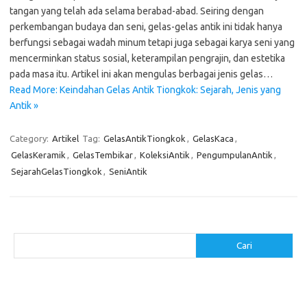
tangan yang telah ada selama berabad-abad. Seiring dengan
perkembangan budaya dan seni, gelas-gelas antik ini tidak hanya
berfungsi sebagai wadah minum tetapi juga sebagai karya seni yang
mencerminkan status sosial, keterampilan pengrajin, dan estetika
pada masa itu. Artikel ini akan mengulas berbagai jenis gelas…
Read More: Keindahan Gelas Antik Tiongkok: Sejarah, Jenis yang
Antik »
Category:
Artikel
Tag:
GelasAntikTiongkok
,
GelasKaca
,
GelasKeramik
,
GelasTembikar
,
KoleksiAntik
,
PengumpulanAntik
,
SejarahGelasTiongkok
,
SeniAntik
Cari
Cari
Pos-pos Terbaru
Cara Membuat Tempat Lilin dari Barang Bekas