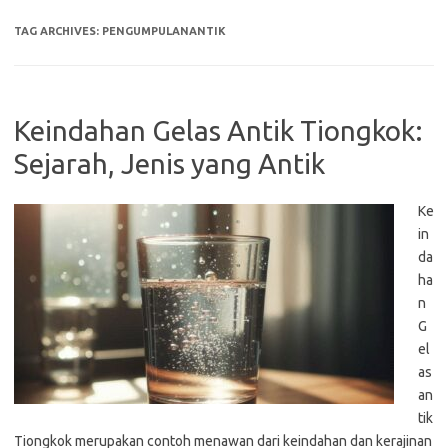
TAG ARCHIVES:
PENGUMPULANANTIK
Keindahan Gelas Antik Tiongkok:
Sejarah, Jenis yang Antik
Ke
in
da
ha
n
G
el
as
an
tik
Tiongkok merupakan contoh menawan dari keindahan dan kerajinan