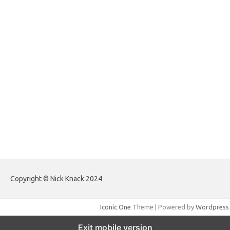
forextradingreviews.my.id
forextrading.my.id
forextimeconverter.my.id
egritud.com
forhelpyou.com
gailhfleming.com
heyimalivemag.com
hyunsunkimhahm.com
ihrm2016.com
illinoistechcon.com
jilliankaulpeterson.com
jlrppatterns.com
johnmgerber.com
Paito HK Raja Paito
Copyright © Nick Knack 2024
Iconic One
Theme | Powered by
Wordpress
Exit mobile version