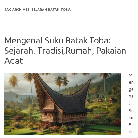
TAG ARCHIVES:
SEJARAH BATAK TOBA
Mengenal Suku Batak Toba:
Sejarah, Tradisi,Rumah, Pakaian
Adat
M
en
ge
na
l
Su
ku
Ba
ta