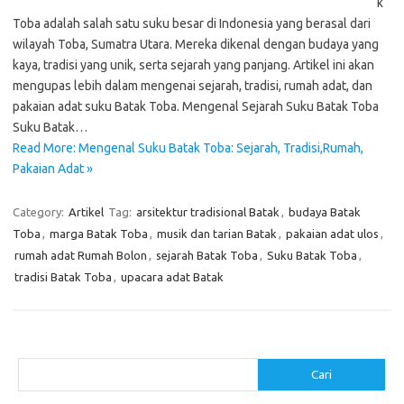
k
Toba adalah salah satu suku besar di Indonesia yang berasal dari
wilayah Toba, Sumatra Utara. Mereka dikenal dengan budaya yang
kaya, tradisi yang unik, serta sejarah yang panjang. Artikel ini akan
mengupas lebih dalam mengenai sejarah, tradisi, rumah adat, dan
pakaian adat suku Batak Toba. Mengenal Sejarah Suku Batak Toba
Suku Batak…
Read More: Mengenal Suku Batak Toba: Sejarah, Tradisi,Rumah,
Pakaian Adat »
Category:
Artikel
Tag:
arsitektur tradisional Batak
,
budaya Batak
Toba
,
marga Batak Toba
,
musik dan tarian Batak
,
pakaian adat ulos
,
rumah adat Rumah Bolon
,
sejarah Batak Toba
,
Suku Batak Toba
,
tradisi Batak Toba
,
upacara adat Batak
Cari
Cari