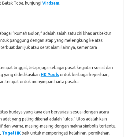
j
at Batak Toba, kunjungi
Virdsam
.
Pai
bagai “Rumah Bolon,” adalah salah satu ciri khas arsitektur
 bentuk panggung dengan atap yang melengkung ke atas
terbuat dari ijuk atau serat alami lainnya, sementara
empat tinggal, tetapi juga sebagai pusat kegiatan sosial dan
ang yang didedikasikan
HK Pools
untuk berbagai keperluan,
an tempat untuk menyimpan harta pusaka.
itas budaya yang kaya dan bervariasi sesuai dengan acara
n adat yang paling dikenal adalah “ulos.” Ulos adalah kain
tif dan warna, masing-masing dengan makna simbolis tertentu.
,
Togel HK
baik untuk memperingati kelahiran, pernikahan,