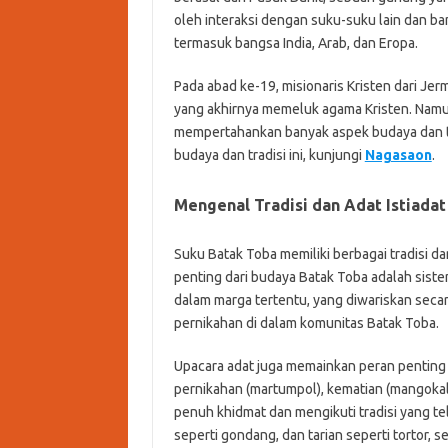
oleh interaksi dengan suku-suku lain dan b
termasuk bangsa India, Arab, dan Eropa.
Pada abad ke-19, misionaris Kristen dari Je
yang akhirnya memeluk agama Kristen. Nam
mempertahankan banyak aspek budaya dan tra
budaya dan tradisi ini, kunjungi
Nagasaon
.
Mengenal Tradisi dan Adat Istiada
Suku Batak Toba memiliki berbagai tradisi da
penting dari budaya Batak Toba adalah siste
dalam marga tertentu, yang diwariskan secar
pernikahan di dalam komunitas Batak Toba.
Upacara adat juga memainkan peran penting
pernikahan (martumpol), kematian (mangokal
penuh khidmat dan mengikuti tradisi yang te
seperti gondang, dan tarian seperti tortor, s