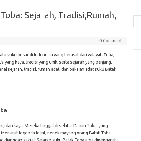
Cari
Toba: Sejarah, Tradisi,Rumah,
Pos
0 Comment
Car
atu suku besar di Indonesia yang berasal dari wilayah Toba,
Gay
Mom
 yang kaya, tradisi yang unik, serta sejarah yang panjang.
ai sejarah, tradisi, rumah adat, dan pakaian adat suku Batak
Menj
Per
Ber
Tip
dan
oba
Kom
Tid
ng dan kaya. Mereka tinggal di sekitar Danau Toba, yang
. Menurut legenda lokal, nenek moyang orang Batak Toba
e
g dianggap sakral. Sejarah suku Batak Toba juga dipengaruhi