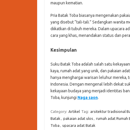
maupun kematian.
Pria Batak Toba biasanya mengenakan pakaian 
yang disebut “tali-tali.” Sedangkan wanita
diikatkan di tubuh mereka. Dalam upacara ad
cara yang khas, menandakan status dan per
Kesimpulan
Suku Batak Toba adalah salah satu kekayaan 
kaya, rumah adat yang unik, dan pakaian ad
hanya menghargai warisan leluhur mereka, 
Indonesia. Dengan mengenal lebih dekat suk
kekayaan budaya yang menjadi identitas ban
Toba, kunjungi
Naga saon
.
Category:
Artikel
Tag:
arsitektur tradisional B
Batak
,
pakaian adat ulos
,
rumah adat Rumah 
Toba
,
upacara adat Batak