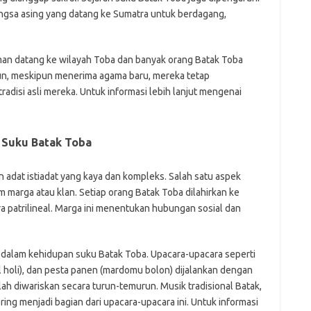
f
angsa asing yang datang ke Sumatra untuk berdagang,
fi
g
h
rman datang ke wilayah Toba dan banyak orang Batak Toba
ho
un, meskipun menerima agama baru, mereka tetap
h
ic
disi asli mereka. Untuk informasi lebih lanjut mengenai
im
ja
fo
t Suku Batak Toba
fo
fo
fo
n adat istiadat yang kaya dan kompleks. Salah satu aspek
fo
m marga atau klan. Setiap orang Batak Toba dilahirkan ke
eg
a patrilineal. Marga ini menentukan hubungan sosial dan
fo
ga
h
h
 dalam kehidupan suku Batak Toba. Upacara-upacara seperti
i
 holi), dan pesta panen (mardomu bolon) dijalankan dengan
il
lah diwariskan secara turun-temurun. Musik tradisional Batak,
ji
jl
ering menjadi bagian dari upacara-upacara ini. Untuk informasi