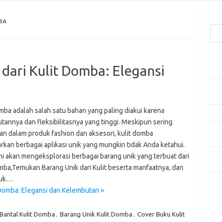
Cari
BA
Pos
dari Kulit Domba: Elegansi
Car
Gay
Mom
mba adalah salah satu bahan yang paling diakui karena
Menj
tannya dan fleksibilitasnya yang tinggi. Meskipun sering
Per
an dalam produk fashion dan aksesori, kulit domba
Ber
kan berbagai aplikasi unik yang mungkin tidak Anda ketahui.
Tip
ini akan mengeksplorasi berbagai barang unik yang terbuat dari
dan
omba,Temukan Barang Unik dari Kulit beserta manfaatnya, dan
tuk…
Kom
 Domba: Elegansi dan Kelembutan »
Tid
Bantal Kulit Domba
,
Barang Unik Kulit Domba
,
Cover Buku Kulit
e