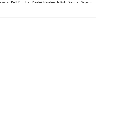
awatan Kulit Domba
,
Produk Handmade Kulit Domba
,
Sepatu
f
fi
g
h
ho
h
ic
im
ja
fo
fo
fo
fo
fo
eg
fo
ga
h
h
i
il
ji
jl