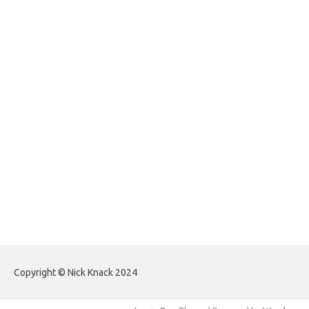
foreximf.my.id
forexlive.my.id
forextradingreviews.my.id
forextrading.my.id
forextimeconverter.my.id
egritud.com
forhelpyou.com
gailhfleming.com
heyimalivemag.com
hyunsunkimhahm.com
ihrm2016.com
illinoistechcon.com
jilliankaulpeterson.com
jlrppatterns.com
johnmgerber.com
Paito HK Raja Paito
Copyright © Nick Knack 2024