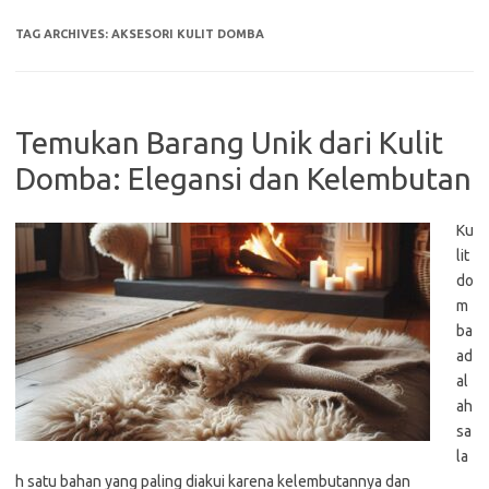
TAG ARCHIVES:
AKSESORI KULIT DOMBA
Temukan Barang Unik dari Kulit
Domba: Elegansi dan Kelembutan
Ku
lit
do
m
ba
ad
al
ah
sa
la
h satu bahan yang paling diakui karena kelembutannya dan