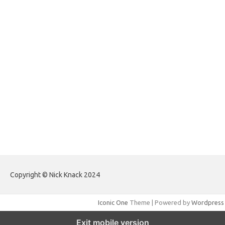
forextradingreviews.my.id
forextrading.my.id
forextimeconverter.my.id
egritud.com
forhelpyou.com
gailhfleming.com
heyimalivemag.com
hyunsunkimhahm.com
ihrm2016.com
illinoistechcon.com
jilliankaulpeterson.com
jlrppatterns.com
johnmgerber.com
Paito HK Raja Paito
Copyright © Nick Knack 2024
Iconic One
Theme | Powered by
Wordpress
Exit mobile version