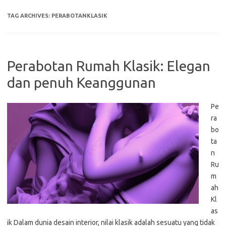
TAG ARCHIVES:
PERABOTANKLASIK
Perabotan Rumah Klasik: Elegan
dan penuh Keanggunan
Pe
ra
bo
ta
n
Ru
m
ah
Kl
as
ik Dalam dunia desain interior, nilai klasik adalah sesuatu yang tidak