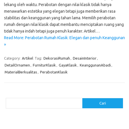
lekang oleh waktu. Perabotan dengan nilai klasik tidak hanya
menawarkan estetika yang elegan tetapi juga memberikan rasa
stabilitas dan keanggunan yang tahan lama. Memilih perabotan
rumah dengan nilai klasik dapat membantu menciptakan ruang yang
tidak hanya indah tetapi juga penuh karakter. Artikel…
Read More: Perabotan Rumah Klasik: Elegan dan penuh Keanggunan
»
Category:
Artikel
Tag:
DekorasiRumah
,
DesainInterior
,
DetailOrnamen
,
FurniturKlasik
,
GayaKlasik
,
KeanggunanAbadi
,
MaterialBerkualitas
,
PerabotanKlasik
Cari
Cari
Pos-pos Terbaru
Cara Membuat Tempat Lilin dari Barang Bekas