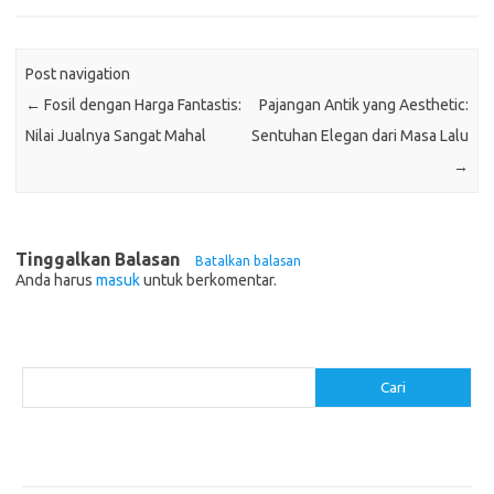
Post navigation
←
Fosil dengan Harga Fantastis:
Pajangan Antik yang Aesthetic:
Nilai Jualnya Sangat Mahal
Sentuhan Elegan dari Masa Lalu
→
Tinggalkan Balasan
Batalkan balasan
Anda harus
masuk
untuk berkomentar.
Cari
Cari
Pos-pos Terbaru
Cara Membuat Tempat Lilin dari Barang Bekas