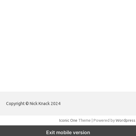
forextrading.my.id
forextimeconverter.my.id
egritud.com
forhelpyou.com
gailhfleming.com
heyimalivemag.com
hyunsunkimhahm.com
ihrm2016.com
illinoistechcon.com
jilliankaulpeterson.com
jlrppatterns.com
johnmgerber.com
Paito HK Raja Paito
Copyright © Nick Knack 2024
Iconic One
Theme | Powered by
Wordpress
Exit mobile version