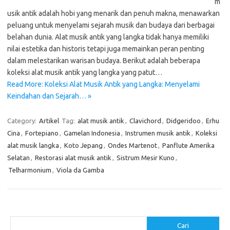
m
usik antik adalah hobi yang menarik dan penuh makna, menawarkan
peluang untuk menyelami sejarah musik dan budaya dari berbagai
belahan dunia. Alat musik antik yang langka tidak hanya memiliki
nilai estetika dan historis tetapi juga memainkan peran penting
dalam melestarikan warisan budaya. Berikut adalah beberapa
koleksi alat musik antik yang langka yang patut…
Read More: Koleksi Alat Musik Antik yang Langka: Menyelami
Keindahan dan Sejarah… »
Category:
Artikel
Tag:
alat musik antik
,
Clavichord
,
Didgeridoo
,
Erhu
Cina
,
Fortepiano
,
Gamelan Indonesia
,
Instrumen musik antik
,
Koleksi
alat musik langka
,
Koto Jepang
,
Ondes Martenot
,
Panflute Amerika
Selatan
,
Restorasi alat musik antik
,
Sistrum Mesir Kuno
,
Telharmonium
,
Viola da Gamba
Cari
Cari