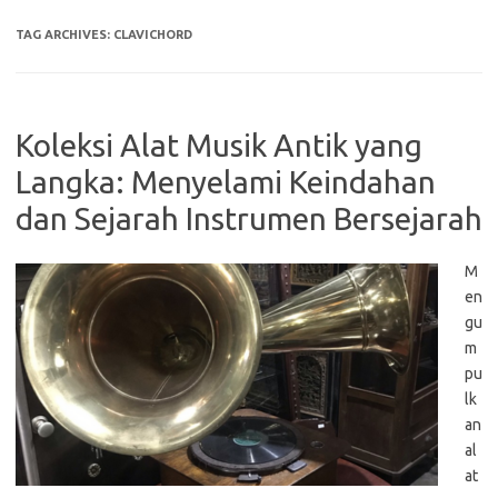
TAG ARCHIVES:
CLAVICHORD
Koleksi Alat Musik Antik yang
Langka: Menyelami Keindahan
dan Sejarah Instrumen Bersejarah
M
en
gu
m
pu
lk
an
al
at