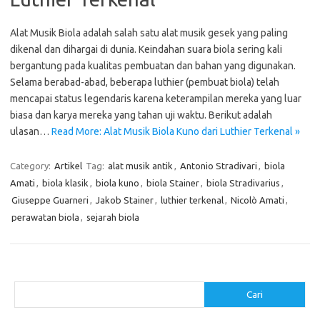
Alat Musik Biola adalah salah satu alat musik gesek yang paling
dikenal dan dihargai di dunia. Keindahan suara biola sering kali
bergantung pada kualitas pembuatan dan bahan yang digunakan.
Selama berabad-abad, beberapa luthier (pembuat biola) telah
mencapai status legendaris karena keterampilan mereka yang luar
biasa dan karya mereka yang tahan uji waktu. Berikut adalah
ulasan…
Read More: Alat Musik Biola Kuno dari Luthier Terkenal »
Category:
Artikel
Tag:
alat musik antik
,
Antonio Stradivari
,
biola
Amati
,
biola klasik
,
biola kuno
,
biola Stainer
,
biola Stradivarius
,
Giuseppe Guarneri
,
Jakob Stainer
,
luthier terkenal
,
Nicolò Amati
,
perawatan biola
,
sejarah biola
Cari
Cari