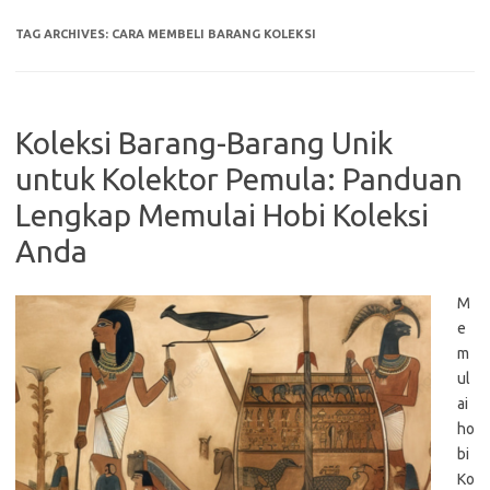
TAG ARCHIVES:
CARA MEMBELI BARANG KOLEKSI
Koleksi Barang-Barang Unik
untuk Kolektor Pemula: Panduan
Lengkap Memulai Hobi Koleksi
Anda
M
e
m
ul
ai
ho
bi
Ko