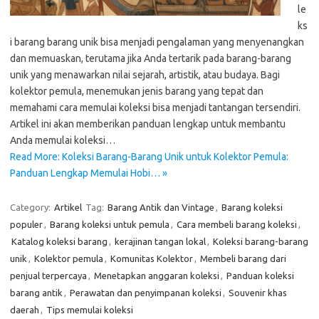
le
ks
i barang barang unik bisa menjadi pengalaman yang menyenangkan
dan memuaskan, terutama jika Anda tertarik pada barang-barang
unik yang menawarkan nilai sejarah, artistik, atau budaya. Bagi
kolektor pemula, menemukan jenis barang yang tepat dan
memahami cara memulai koleksi bisa menjadi tantangan tersendiri.
Artikel ini akan memberikan panduan lengkap untuk membantu
Anda memulai koleksi…
Read More: Koleksi Barang-Barang Unik untuk Kolektor Pemula:
Panduan Lengkap Memulai Hobi… »
Category:
Artikel
Tag:
Barang Antik dan Vintage
,
Barang koleksi
populer
,
Barang koleksi untuk pemula
,
Cara membeli barang koleksi
,
Katalog koleksi barang
,
kerajinan tangan lokal
,
Koleksi barang-barang
unik
,
Kolektor pemula
,
Komunitas Kolektor
,
Membeli barang dari
penjual terpercaya
,
Menetapkan anggaran koleksi
,
Panduan koleksi
barang antik
,
Perawatan dan penyimpanan koleksi
,
Souvenir khas
daerah
,
Tips memulai koleksi