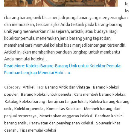
le
ks
i barang barang unik bisa menjadi pengalaman yang menyenangkan
dan memuaskan, terutama jika Anda tertarik pada barang-barang
unik yang menawarkan nilai sejarah, artistik, atau budaya. Bagi
kolektor pemula, menemukan jenis barang yang tepat dan
memahami cara memulai koleksi bisa menjadi tantangan tersendiri.
Artikel ini akan memberikan panduan lengkap untuk membantu
Anda memulai koleksi…
Read More: Koleksi Barang-Barang Unik untuk Kolektor Pemula:
Panduan Lengkap Memulai Hobi… »
Category:
Artikel
Tag:
Barang Antik dan Vintage
,
Barang koleksi
populer
,
Barang koleksi untuk pemula
,
Cara membeli barang koleksi
,
Katalog koleksi barang
,
kerajinan tangan lokal
,
Koleksi barang-barang
unik
,
Kolektor pemula
,
Komunitas Kolektor
,
Membeli barang dari
penjual terpercaya
,
Menetapkan anggaran koleksi
,
Panduan koleksi
barang antik
,
Perawatan dan penyimpanan koleksi
,
Souvenir khas
daerah
,
Tips memulai koleksi