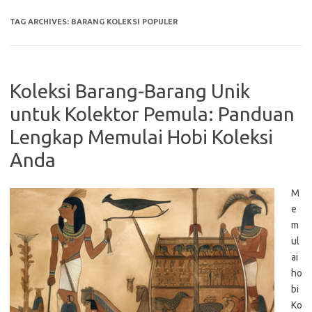
TAG ARCHIVES:
BARANG KOLEKSI POPULER
Koleksi Barang-Barang Unik
untuk Kolektor Pemula: Panduan
Lengkap Memulai Hobi Koleksi
Anda
M
e
m
ul
ai
ho
bi
Ko