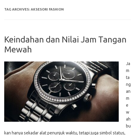
TAG ARCHIVES:
AKSESORI FASHION
Keindahan dan Nilai Jam Tangan
Mewah
Ja
m
ta
ng
an
m
e
w
ah
bu
kan hanya sekadar alat penunjuk waktu, tetapi juga simbol status,