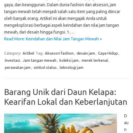
gaya, dan keanggunan. Dalam dunia fashion dan aksesori, jam
tangan mewah telah menjadi salah satu item yang paling diincar
oleh banyak orang. Artikel ini akan mengajak Anda untuk
mengeksplorasi berbagai aspek keindahan dan nilai jam tangan
mewah, dari desain hingga fungsi. 1.…
Read More: Keindahan dan Nilai Jam Tangan Mewah »
Category:
Artikel
Tag:
Aksesori fashion
,
desain jam
,
Gaya Hidup
,
Investasi
,
Jam tangan mewah
,
koleksi jam
,
merek terkenal
,
perawatan jam
,
simbol status
,
teknologi jam
Barang Unik dari Daun Kelapa:
Kearifan Lokal dan Keberlanjutan
D
au
n