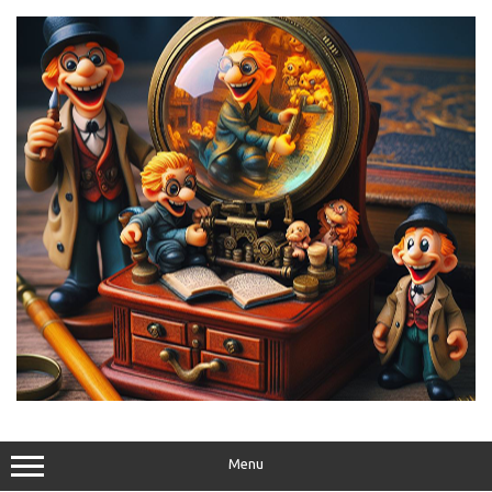
Skip
to
content
Menu