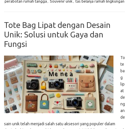
perabotan rumah tangga
,
Souvenir unik
,
tas belanja ramah lingkungan
Tote Bag Lipat dengan Desain
Unik: Solusi untuk Gaya dan
Fungsi
To
te
ba
g
lip
at
de
ng
an
de
sain unik telah menjadi salah satu aksesori yang populer dalam