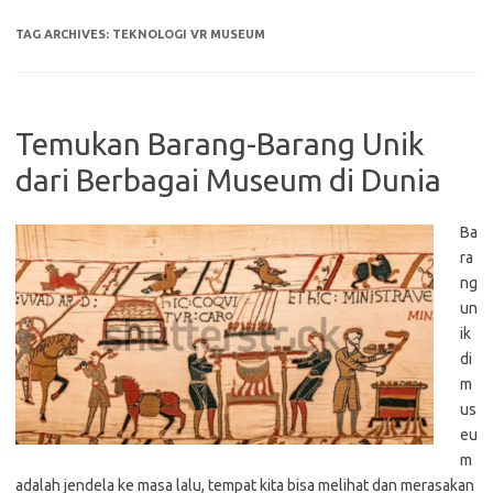
TAG ARCHIVES:
TEKNOLOGI VR MUSEUM
Temukan Barang-Barang Unik
dari Berbagai Museum di Dunia
Ba
ra
ng
un
ik
di
m
us
eu
m
adalah jendela ke masa lalu, tempat kita bisa melihat dan merasakan