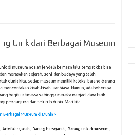
Cari
Pos
ng Unik dari Berbagai Museum
Car
Gay
Mom
nik di museum adalah jendela ke masa lalu, tempat kita bisa
Menj
 dan merasakan sejarah, seni, dan budaya yang telah
Per
uk dunia kita. Setiap museum memiliki koleksi barang-barang
Ber
ng menceritakan kisah-kisah luar biasa. Namun, ada beberapa
Tip
yang begitu istimewa sehingga mereka menjadi daya tarik
dan
agi pengunjung dari seluruh dunia. Mari kita…
Kom
i Berbagai Museum di Dunia »
Tid
,
Artefak sejarah
,
Barang bersejarah
,
Barang unik di museum
,
e