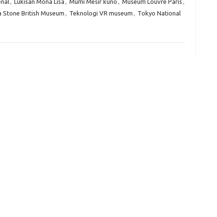
nal
,
Lukisan Mona Lisa
,
Mumi Mesir kuno
,
Museum Louvre Paris
,
f
a Stone British Museum
,
Teknologi VR museum
,
Tokyo National
fi
g
h
ho
h
ic
im
ja
fo
fo
fo
fo
fo
eg
fo
ga
h
h
i
il
ji
jl