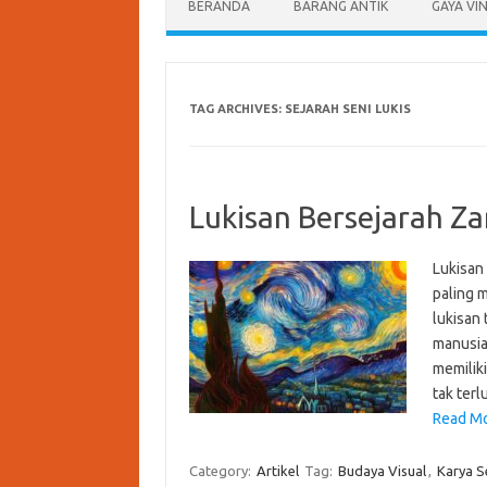
BERANDA
BARANG ANTIK
GAYA VI
TAG ARCHIVES:
SEJARAH SENI LUKIS
Lukisan Bersejarah Z
Lukisan
paling 
lukisan 
manusia.
memilik
tak ter
Read Mo
Category:
Artikel
Tag:
Budaya Visual
,
Karya S