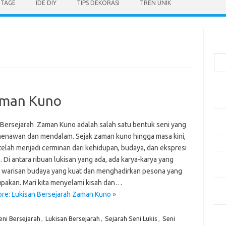
NTAGE
IDE DIY
TIPS DEKORASI
TREN UNIK
Cari
Pos
aman Kuno
Car
Gay
 Bersejarah Zaman Kuno adalah salah satu bentuk seni yang
Mom
menawan dan mendalam. Sejak zaman kuno hingga masa kini,
Menj
telah menjadi cerminan dari kehidupan, budaya, dan ekspresi
 Di antara ribuan lukisan yang ada, ada karya-karya yang
Per
Ber
i warisan budaya yang kuat dan menghadirkan pesona yang
lupakan. Mari kita menyelami kisah dan…
Tip
re: Lukisan Bersejarah Zaman Kuno »
dan
eni Bersejarah
,
Lukisan Bersejarah
,
Sejarah Seni Lukis
,
Seni
Kom