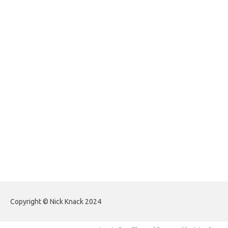
foreximf.my.id
forexlive.my.id
forextradingreviews.my.id
forextrading.my.id
forextimeconverter.my.id
egritud.com
forhelpyou.com
gailhfleming.com
heyimalivemag.com
hyunsunkimhahm.com
ihrm2016.com
illinoistechcon.com
jilliankaulpeterson.com
jlrppatterns.com
johnmgerber.com
Paito HK Raja Paito
Copyright © Nick Knack 2024