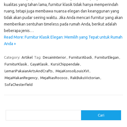
kualitas yang tahan lama, furnitur klasik tidak hanya memperindah
ruang, tetapi juga membawa nuansa elegan dan keanggunan yang
tidak akan pudar seiring waktu. Jika Anda mencari furnitur yang akan
memberikan sentuhan timeless pada rumah Anda, berikut adalah
beberapa jenis…
Read More: Furnitur Klasik Elegan: Memilih yang Tepat untuk Rumah
Anda »
Category:
Artikel
Tag:
DesainInterior
,
FurniturAbadi
,
FurniturElegan
,
FurniturKlasik
,
GayaKlasik
,
KursiChippendale
,
LemariPakaianArtsAndCrafts
,
MejaKonsolLouisXVI
,
MejaMakanRegency
,
MejaRiasRococo
,
RakBukuVictorian
,
SofaChesterfield
Cari
Cari