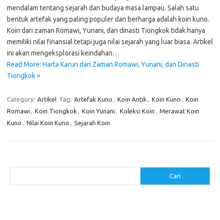
mendalam tentang sejarah dan budaya masa lampau. Salah satu
bentuk artefak yang paling populer dan berharga adalah koin kuno.
Koin dari zaman Romawi, Yunani, dan dinasti Tiongkok tidak hanya
memiliki nilai finansial tetapi juga nilai sejarah yang luar biasa. Artikel
ini akan mengeksplorasi keindahan…
Read More: Harta Karun dari Zaman Romawi, Yunani, dan Dinasti
Tiongkok »
Category:
Artikel
Tag:
Artefak Kuno
,
Koin Antik
,
Koin Kuno
,
Koin
Romawi
,
Koin Tiongkok
,
Koin Yunani
,
Koleksi Koin
,
Merawat Koin
Kuno
,
Nilai Koin Kuno
,
Sejarah Koin
Cari
Cari
Pos-pos Terbaru
Cara Membuat Tempat Lilin dari Barang Bekas