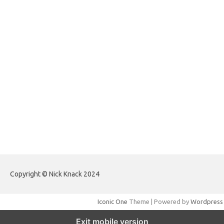
forextradingreviews.my.id
forextrading.my.id
forextimeconverter.my.id
egritud.com
forhelpyou.com
gailhfleming.com
heyimalivemag.com
hyunsunkimhahm.com
ihrm2016.com
illinoistechcon.com
jilliankaulpeterson.com
jlrppatterns.com
johnmgerber.com
Paito HK Raja Paito
Copyright © Nick Knack 2024
Iconic One
Theme | Powered by
Wordpress
Exit mobile version