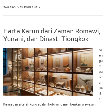
TAG ARCHIVES:
KOIN ANTIK
Harta Karun dari Zaman Romawi,
Yunani, dan Dinasti Tiongkok
M
en
gu
m
pu
lk
an
Ha
rt
a
Karun dan artefak kuno adalah hobi yang memberikan wawasan