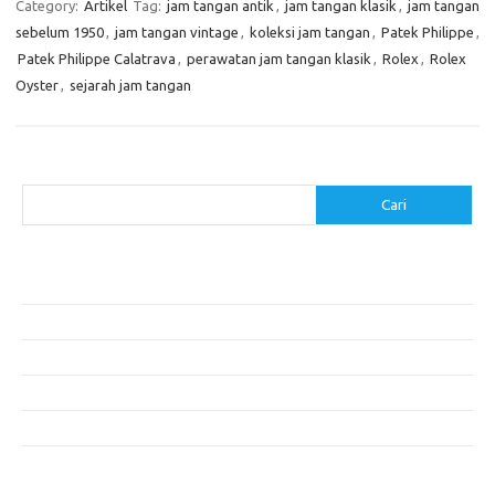
Category:
Artikel
Tag:
jam tangan antik
,
jam tangan klasik
,
jam tangan
sebelum 1950
,
jam tangan vintage
,
koleksi jam tangan
,
Patek Philippe
,
Patek Philippe Calatrava
,
perawatan jam tangan klasik
,
Rolex
,
Rolex
Oyster
,
sejarah jam tangan
Cari
Cari
Pos-pos Terbaru
Cara Membuat Tempat Lilin dari Barang Bekas
Gaya Vintage di Media Sosial: Mengabadikan Momen Retro
Menjelajahi Barang Antik: Perjalanan Melalui Waktu
Perjalanan Tanggung Jawab: Tren Wisata Berkelanjutan
Tips Menata Furniture agar Ruangan Terlihat Rapi dan Teratur
Komentar Terbaru