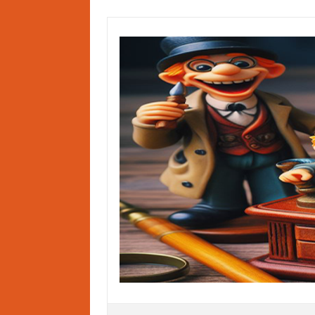
Skip
to
content