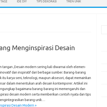
NTAGE
IDE DIY
TIPS DEKORASI
TREN UNIK
Cari
Pos
ang Menginspirasi Desain
Car
Gay
Mom
an tangan ,Desain modern sering kali diwarnai oleh elemen-
Menj
novatif dan inspiratif dari berbagai sumber. Barang-barang
Per
ik itu karya seni, teknologi, maupun aksesori, dapat memainkan
Ber
esar dalam menentukan arah desain kontemporer. Artikel ini
Tip
ngungkap bagaimana barang-barang ini memengaruhi dan
dan
pirasi desain modern serta memberikan contoh nyata dan tips
engintegrasikan barang unik…
Kom
spirasi Desain Modern »