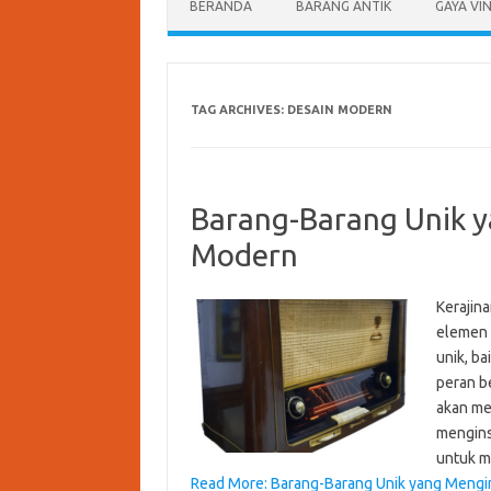
BERANDA
BARANG ANTIK
GAYA VI
TAG ARCHIVES:
DESAIN MODERN
Barang-Barang Unik y
Modern
Kerajin
elemen i
unik, ba
peran b
akan me
mengins
untuk m
Read More: Barang-Barang Unik yang Mengin