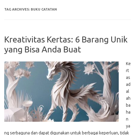
TAG ARCHIVES:
BUKU CATATAN
Kreativitas Kertas: 6 Barang Unik
yang Bisa Anda Buat
Ke
rt
as
ad
al
ah
ba
ha
n
ya
ng serbaguna dan dapat digunakan untuk berbagai keperluan, tidak