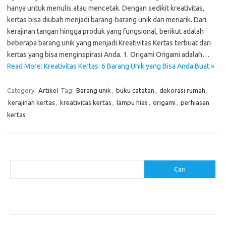
hanya untuk menulis atau mencetak. Dengan sedikit kreativitas,
kertas bisa diubah menjadi barang-barang unik dan menarik. Dari
kerajinan tangan hingga produk yang fungsional, berikut adalah
beberapa barang unik yang menjadi Kreativitas Kertas terbuat dari
kertas yang bisa menginspirasi Anda. 1. Origami Origami adalah…
Read More: Kreativitas Kertas: 6 Barang Unik yang Bisa Anda Buat »
Category:
Artikel
Tag:
Barang unik
,
buku catatan
,
dekorasi rumah
,
kerajinan kertas
,
kreativitas kertas
,
lampu hias
,
origami
,
perhiasan
kertas
Cari
Cari
Pos-pos Terbaru
Cara Membuat Tempat Lilin dari Barang Bekas
Gaya Vintage di Media Sosial: Mengabadikan Momen Retro