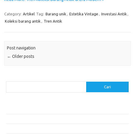
Category:
Artikel
Tag:
Barang unik
,
Estetika Vintage
,
Investasi Antik
,
Koleksi barang antik
,
Tren Antik
Post navigation
←
Older posts
Cari
Cari
Pos-pos Terbaru
Cara Membuat Tempat Lilin dari Barang Bekas
Gaya Vintage di Media Sosial: Mengabadikan Momen Retro
Menjelajahi Barang Antik: Perjalanan Melalui Waktu