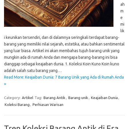
ah
m
e
mi
lik
i keunikan tersendiri, dan di dalamnya seringkali terdapat barang-
barang yang memiliki nilai sejarah, estetika, atau bahkan sentimental
yang luar biasa. Artikel ini akan membahas tujuh barang unik yang
mungkin ada di rumah Anda dan mengapa barang-barang ini bisa
dianggap sebagai keajaiban dunia. 1. Koleksi Koin Kuno Koin kuno
adalah salah satu barang yang…
Read More: Keajaiban Dunia: 7 Barang Unik yang Ada di Rumah Anda
»
Category:
Artikel
Tag:
Barang Antik
,
Barang unik
,
Keajaiban Dunia
,
Koleksi Barang
,
Perhiasan Warisan
Tren Koleksi Barang Antik di Era