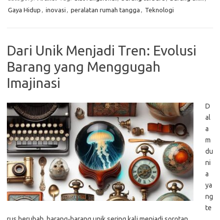
Gaya Hidup
,
inovasi
,
peralatan rumah tangga
,
Teknologi
Dari Unik Menjadi Tren: Evolusi
Barang yang Menggugah
Imajinasi
D
al
a
m
du
ni
a
ya
ng
te
rus berubah, barang-barang unik sering kali menjadi sorotan,