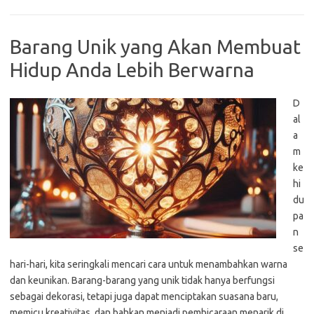
Barang Unik yang Akan Membuat
Hidup Anda Lebih Berwarna
D
al
a
m
ke
hi
du
pa
n
se
hari-hari, kita seringkali mencari cara untuk menambahkan warna
dan keunikan. Barang-barang yang unik tidak hanya berfungsi
sebagai dekorasi, tetapi juga dapat menciptakan suasana baru,
memicu kreativitas, dan bahkan menjadi pembicaraan menarik di