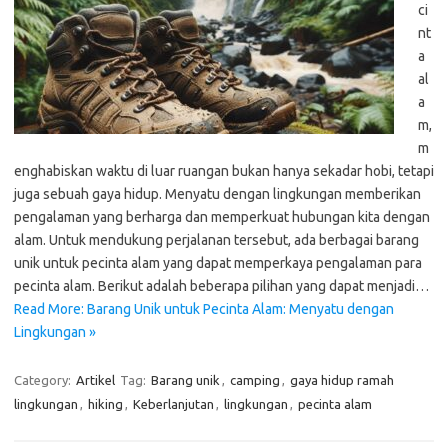
ci
nt
a
al
a
m,
m
enghabiskan waktu di luar ruangan bukan hanya sekadar hobi, tetapi
juga sebuah gaya hidup. Menyatu dengan lingkungan memberikan
pengalaman yang berharga dan memperkuat hubungan kita dengan
alam. Untuk mendukung perjalanan tersebut, ada berbagai barang
unik untuk pecinta alam yang dapat memperkaya pengalaman para
pecinta alam. Berikut adalah beberapa pilihan yang dapat menjadi…
Read More: Barang Unik untuk Pecinta Alam: Menyatu dengan
Lingkungan »
Category:
Artikel
Tag:
Barang unik
,
camping
,
gaya hidup ramah
lingkungan
,
hiking
,
Keberlanjutan
,
lingkungan
,
pecinta alam