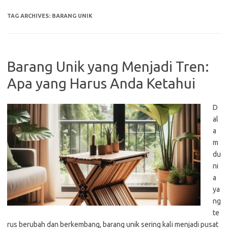
TAG ARCHIVES:
BARANG UNIK
Barang Unik yang Menjadi Tren:
Apa yang Harus Anda Ketahui
D
al
a
m
du
ni
a
ya
ng
te
rus berubah dan berkembang, barang unik sering kali menjadi pusat