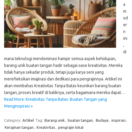
a
m
od
er
n
ini
,
di
mana teknologi mendominasi hampir semua aspek kehidupan,
barang unik buatan tangan hadir sebagai oase kreativitas. Mereka
tidak hanya sekadar produk, tetapi juga karya seni yang
merefleksikan imajinasi dan dedikasi para pengrajinnya. Artikel ini
akan membahas Kreativitas Tanpa Batas keunikan barang buatan
tangan, proses kreatif di baliknya, serta bagaimana mereka dapat…
Read More: Kreativitas Tanpa Batas: Buatan Tangan yang
Menginspirasi »
Category:
Artikel
Tag:
Barang unik
,
buatan tangan
,
Budaya
,
inspirasi
,
Kerajinan tangan
,
Kreativitas
,
pengrajin lokal