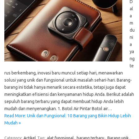
D
al
a
m
du
ni
a
ya
ng
te
rus berkembang, inovasi baru muncul setiap hari, menawarkan
solusi yang unik dan fungsional untuk masalah sehari-hari. Barang-
barang ini tidak hanya menarik secara estetika, tetapi juga dapat
meningkatkan efisiensi dan kenyamanan hidup Anda. Berikut adalah
sepuluh barang terbaru yang dapat membuat hidup Anda lebih
mudah dan menyenangkan. 1. Botol Air Pintar Botol air…
Read More: Unik dan Fungsional: 10 Barang yang Bikin Hidup Lebih
Mudah »
Category:
Artikel
Tag:
alat fungsional
,
barang terbaru
,
Barang unik
,