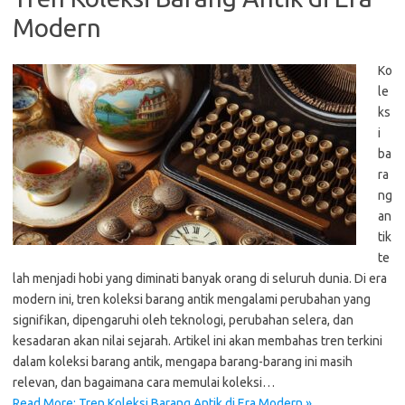
Modern
Ko
le
ks
i
ba
ra
ng
an
tik
te
lah menjadi hobi yang diminati banyak orang di seluruh dunia. Di era
modern ini, tren koleksi barang antik mengalami perubahan yang
signifikan, dipengaruhi oleh teknologi, perubahan selera, dan
kesadaran akan nilai sejarah. Artikel ini akan membahas tren terkini
dalam koleksi barang antik, mengapa barang-barang ini masih
relevan, dan bagaimana cara memulai koleksi…
Read More: Tren Koleksi Barang Antik di Era Modern »