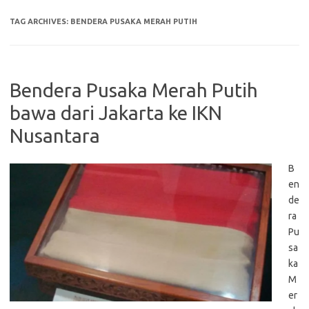
TAG ARCHIVES:
BENDERA PUSAKA MERAH PUTIH
Bendera Pusaka Merah Putih
bawa dari Jakarta ke IKN
Nusantara
B
en
de
ra
Pu
sa
ka
M
er